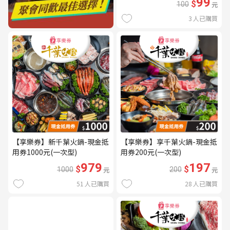
99
$
100
元
3
人已購買
【享樂券】新千葉火鍋-現金抵
【享樂券】享千葉火鍋-現金抵
用券1000元(一次型)
用券200元(一次型)
979
197
$
$
1000
元
200
元
51
人已購買
28
人已購買