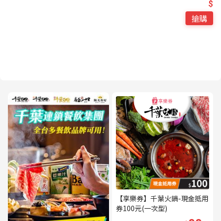
$
搶購
【享樂券】千葉火鍋-現金抵用
券100元(一次型)