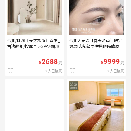
台北/桃園【光之寓所】首推_
台北大安區【春天時尚】限定
古法經絡/按摩全身SPA+頭部
優惠!大師級野生眉限時體驗
舒壓與舒耳共120分鐘贈頌缽
【不指定老師】9999/人 乙堂
共振及餐點(MO)
優惠券（無補色） (MO)
2688
9999
$
$
元
元
0
人已購買
0
人已購買