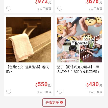
972
678
$
$
元
元
0
人已購買
0
人已購買
【台北北投 | 溫泉泡湯】春天
墾丁【阿信巧克力農場】–單
酒店
人巧克力生態DIY或香草精油
DIY(不分平假日) (MO)
550
430
$
$
起
元
0
人已購買
0
人已購買
去看更多