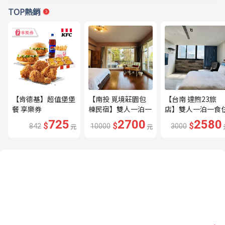
TOP熱銷
【肯德基】超值堡堡
【南投 覓境莊園包
【台南 達煦23旅
餐 享樂券
棟民宿】雙人一泊一
店】雙人一泊一食
食住宿券---🔥平日
宿券---🔥近海安路
725
2700
2580
$
$
$
842
元
10000
元
3000
贈下午茶、兩張券即
商圈🔥
可包棟🔥