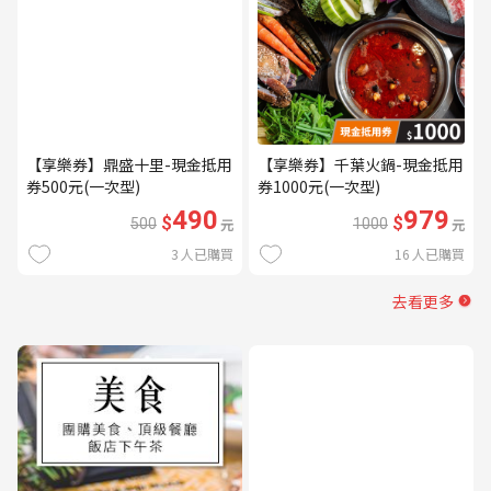
【享樂券】鼎盛十里-現金抵用
【享樂券】千葉火鍋-現金抵用
券500元(一次型)
券1000元(一次型)
490
979
$
$
500
元
1000
元
3
人已購買
16
人已購買
去看更多