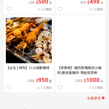
500
498
$
$
520
元
500
元
0
人已購買
0
人已購買
【台北 | 烤肉】川火成都燒烤
【享樂券】燒肉眾精緻炭火燒
肉/鹿兒島燒肉-現金抵用券
1000元(一次型)
950
1000
$
$
1000
起
1000
元
12
人已購買
3
人已購買
去看更多