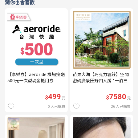
猜你也會喜歡
【享樂券】aeroride 機場接送
苗栗大湖【巧克力雲莊】空間
500元一次型現金抵用券
密碼廣景田野四人房 *一泊三
食* 含早餐+晚餐+下午茶
(MO26)
499
7580
$
$
元
元
0
人已購買
26
人已購買