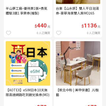
半山夢工廠-優待票1張+勇氣
台東【山水妍】雙人平日泡湯
體驗3選1 享樂券(複製)
券-豪華海景雙人房MO26S
440
1136
$
$
元
元
0
人已購買
0
人已購買
【AOTEX】eSIM日本10天無
【新北中和 | 美甲保養】JU髮
限高速網路吃到飽兌換券(MO)
藝