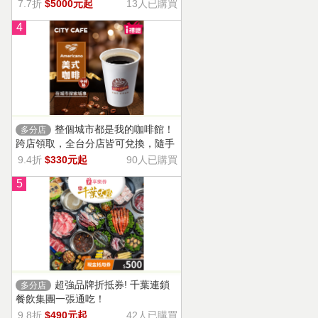
13家門市適用，自選商品，幸福烘焙
7.7折
$5000元起
13人已購買
帶回家。
4
整個城市都是我的咖啡館！
多分店
跨店領取，全台分店皆可兌換，隨手
一杯濃郁香醇，調和酸味，清新果香
9.4折
$330元起
90人已購買
回甘不苦澀
5
超強品牌折抵券! 千葉連鎖
多分店
餐飲集團一張通吃！
9.8折
$490元起
42人已購買