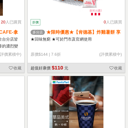
20
人已購買
0
人已購買
折價
CAFE-拿
★限時優惠★【肯德基】炸雞薯餅 享
多分店
樂券
全台分店皆
★回味無窮 ★可於門市及官網使用
啡的濃烈變
(評價累積中)
原價
$144
|
7.6折
(評價累積中)
$110
收藏
超值好康價
元
收藏