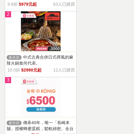
9.8折
$979元起
63人已購買
2
中式古典合併日式禪風的麻
多分店
辣火鍋食尚代表。
10.0折
$2990元起
12人已購買
3
傳承40年，唯一「長崎本
多分店
舖」授權蜂蜜蛋糕，鬆軟綿密。全台