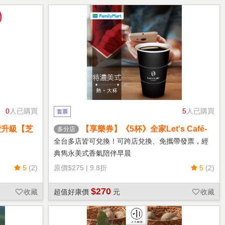
0
人已購買
5
人已購買
套票
費升級【芝
【享樂券】《5杯》全家Let's Café-
多分店
熱特濃美式(大杯)
全台多店皆可兌換！可跨店兌換、免攜帶發票，經
典雋永美式香氣陪伴早晨
5
(2)
原價
$275
|
9.8折
5
(2)
$270
收藏
超值好康價
元
收藏