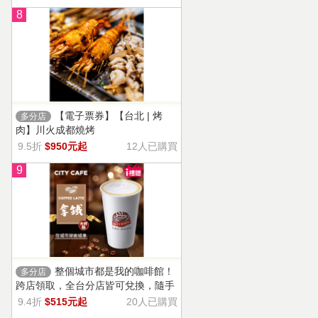
8
【電子票券】【台北 | 烤
多分店
肉】川火成都燒烤
9.5折
$950元起
12人已購買
9
整個城市都是我的咖啡館！
多分店
跨店領取，全台分店皆可兌換，隨手
一杯濃郁香醇，奶香把咖啡的濃烈變
9.4折
$515元起
20人已購買
溫柔！