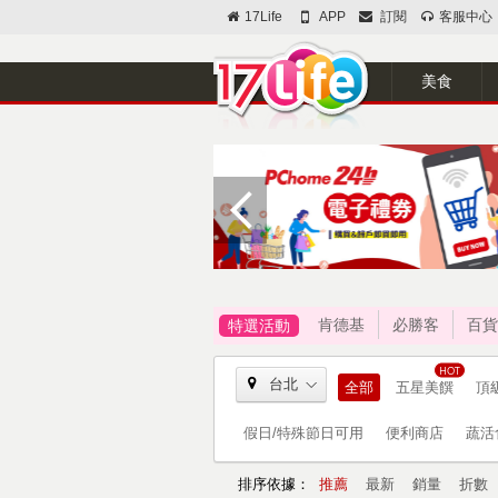
17Life
APP
訂閱
客服中心
美食
肯德基
必勝客
百貨
特選活動
台北
全部
五星美饌
頂
假日/特殊節日可用
便利商店
蔬活
排序依據：
推薦
最新
銷量
折數