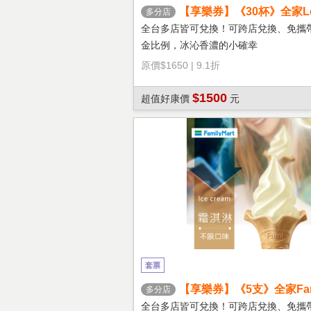
【享樂券】《30杯》全家Let'
多分店
冰拿鐵(大杯)
全台多店皆可兌換！可跨店兌換、免攜
金比例，冰沁香濃的小確幸
原價
$1650
|
9.1折
$1500
超值好康價
元
套票
【享樂券】《5支》全家Fami
多分店
淇淋(口味不限)
全台多店皆可兌換！可跨店兌換、免攜