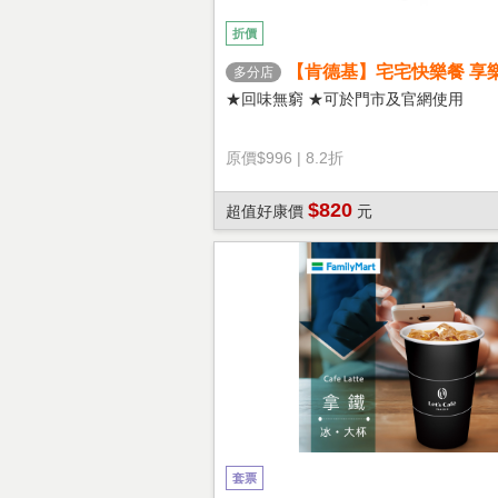
折價
【肯德基】宅宅快樂餐 享
多分店
★回味無窮 ★可於門市及官網使用
原價
$996
|
8.2折
$820
超值好康價
元
套票