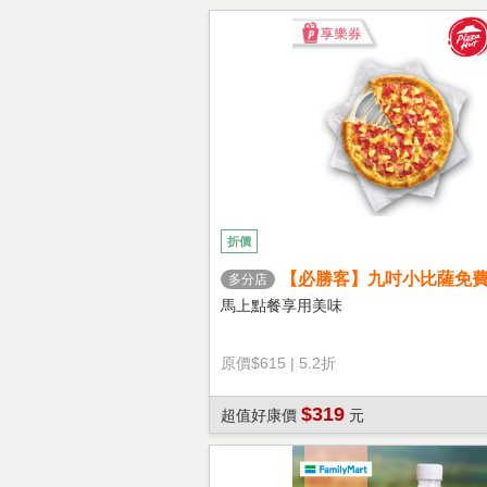
折價
【必勝客】九吋小比薩免
多分店
心餅皮】享樂券
馬上點餐享用美味
原價
$615
|
5.2折
$319
超值好康價
元