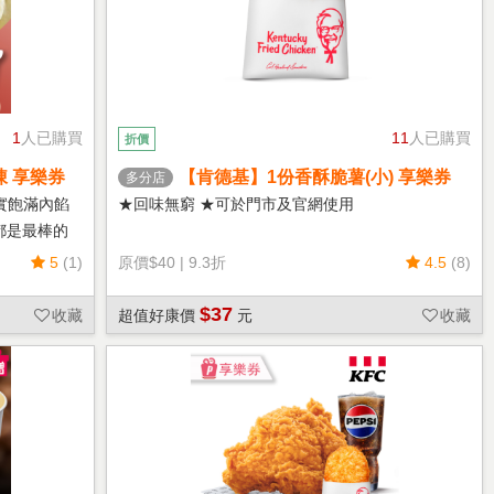
1
人已購買
11
人已購買
折價
凍 享樂券
【肯德基】1份香酥脆薯(小) 享樂券
多分店
實飽滿內餡
★回味無窮 ★可於門市及官網使用
都是最棒的
5
(1)
原價
$40
|
9.3折
4.5
(8)
$37
收藏
超值好康價
元
收藏