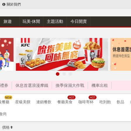
關於我們
旅遊
玩美‧休閒
主題活動
今日開賣
禮券
休息首選浪漫摩鐵
換季保濕大作戰
機車出租
級餐廳
星級美饌
連鎖餐飲
餐廳美食
咖啡寄杯
吃到飽
飲品
食尚
價格