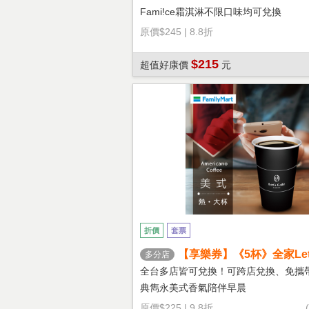
Fami!ce霜淇淋不限口味均可兌換
原價
$245
|
8.8折
$215
超值好康價
元
折價
套票
【享樂券】《5杯》全家Let's
多分店
熱美式(大杯)
全台多店皆可兌換！可跨店兌換、免攜
典雋永美式香氣陪伴早晨
原價
$225
|
9.8折