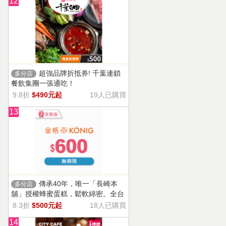
12
超強品牌折抵券! 千葉連鎖
多分店
餐飲集團一張通吃！
9.8折
$490元起
19人已購買
13
傳承40年，唯一「長崎本
多分店
舖」授權蜂蜜蛋糕，鬆軟綿密。全台
13家門市適用，自選商品，幸福烘焙
8.3折
$500元起
18人已購買
帶回家。
14