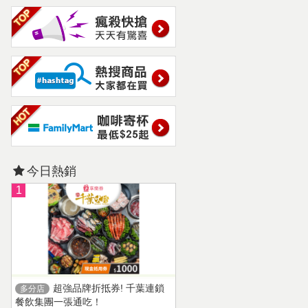
今日熱銷
1
超強品牌折抵券! 千葉連鎖
多分店
餐飲集團一張通吃！