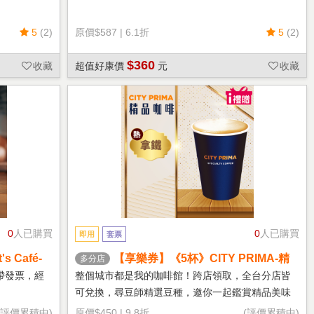
5
(2)
原價
$587
|
6.1折
5
(2)
$360
收藏
超值好康價
元
收藏
0
人已購買
0
人已購買
即用
套票
 Café-
【享樂券】《5杯》CITY PRIMA-精
多分店
品拿鐵(中杯-熱)
帶發票，經
整個城市都是我的咖啡館！跨店領取，全台分店皆
可兌換，尋豆師精選豆種，邀你一起鑑賞精品美味
(評價累積中)
原價
$450
|
9.8折
(評價累積中)