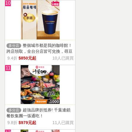
10
整個城市都是我的咖啡館！
多分店
跨店領取，全台分店皆可兌換，尋豆
師精選豆種，邀你一起鑑賞精品美味
9.4折
$850元起
10人已購買
11
超強品牌折抵券! 千葉連鎖
多分店
餐飲集團一張通吃！
9.8折
$979元起
11人已購買