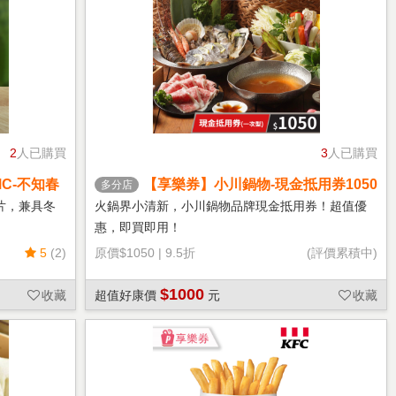
2
人已購買
3
人已購買
C-不知春
【享樂券】小川鍋物-現金抵用券1050
多分店
元(一次型)
片，兼具冬
火鍋界小清新，小川鍋物品牌現金抵用券！超值優
惠，即買即用！
5
(2)
原價
$1050
|
9.5折
(評價累積中)
$1000
收藏
超值好康價
元
收藏