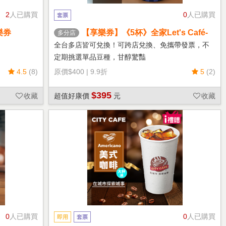
2
人已購買
0
人已購買
套票
樂券
【享樂券】《5杯》全家Let's Café-
多分店
熱單品美式(中杯)
全台多店皆可兌換！可跨店兌換、免攜帶發票，不
定期挑選單品豆種，甘醇驚豔
4.5
(8)
原價
$400
|
9.9折
5
(2)
$395
收藏
超值好康價
元
收藏
0
人已購買
0
人已購買
即用
套票