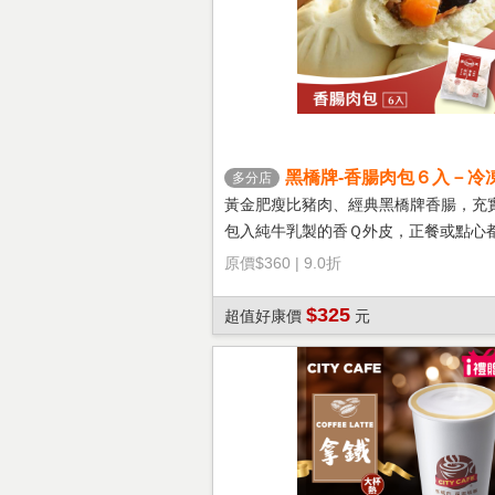
黑橋牌-香腸肉包６入－冷
多分店
黃金肥瘦比豬肉、經典黑橋牌香腸，充
包入純牛乳製的香Ｑ外皮，正餐或點心
選擇！
原價
$360
|
9.0折
$325
超值好康價
元