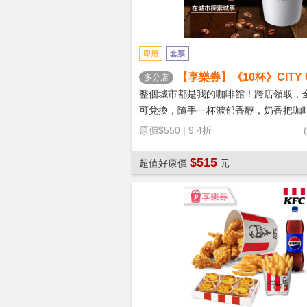
即用
套票
【享樂券】《10杯》CITY 
多分店
鐵(大杯-熱)
整個城市都是我的咖啡館！跨店領取，
可兌換，隨手一杯濃郁香醇，奶香把咖
溫柔！
原價
$550
|
9.4折
$515
超值好康價
元