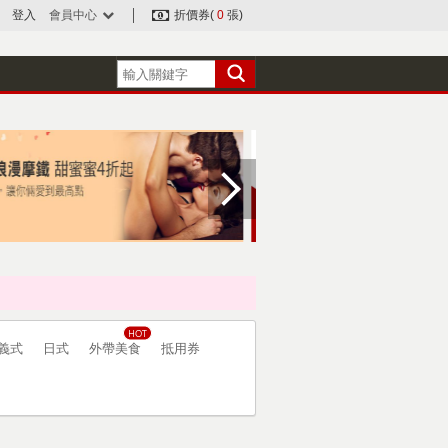
登入
會員中心
折價券(
0
張)
義式
日式
外帶美食
抵用券