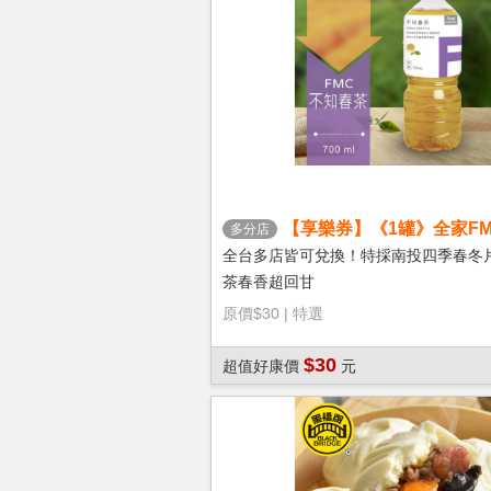
【享樂券】《1罐》全家FM
多分店
茶
全台多店皆可兌換！特採南投四季春冬
茶春香超回甘
原價
$30
|
特選
$30
超值好康價
元