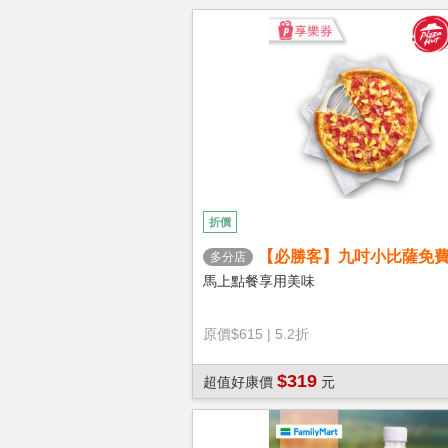
折價
【必勝客】九吋小比薩免
多分店
心餅皮】享樂券
馬上點餐享用美味
原價
$615
|
5.2折
$319
超值好康價
元