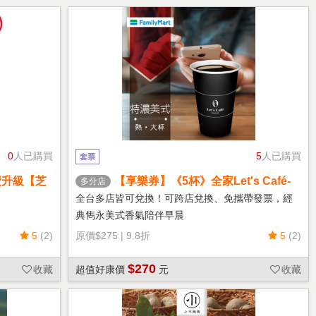
0
人已購買
5
人已購買
套票
費升級【芝
【享樂券】《5杯》全家Let's Café-
多分店
熱特濃美式(大杯)
全台多店皆可兌換！可跨店兌換、免攜帶發票，經
典雋永美式香氣陪伴早晨
5
(2)
原價
$275
|
9.8折
5
(2)
$270
收藏
超值好康價
元
收藏