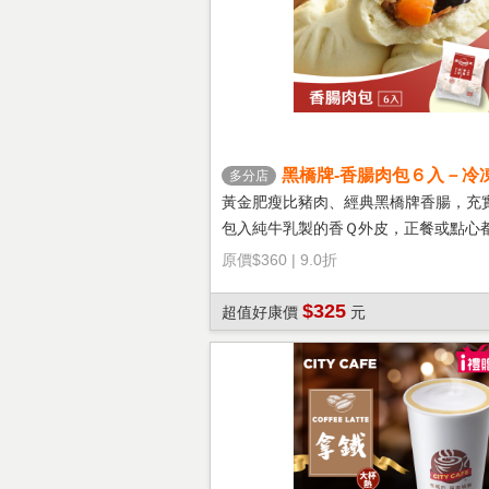
黑橋牌-香腸肉包６入－冷
多分店
黃金肥瘦比豬肉、經典黑橋牌香腸，充
包入純牛乳製的香Ｑ外皮，正餐或點心
選擇！
原價
$360
|
9.0折
$325
超值好康價
元