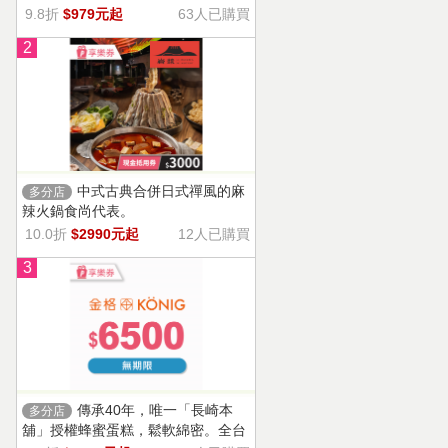
9.8折
$979元起
63人已購買
2
中式古典合併日式禪風的麻
多分店
辣火鍋食尚代表。
10.0折
$2990元起
12人已購買
3
傳承40年，唯一「長崎本
多分店
舖」授權蜂蜜蛋糕，鬆軟綿密。全台