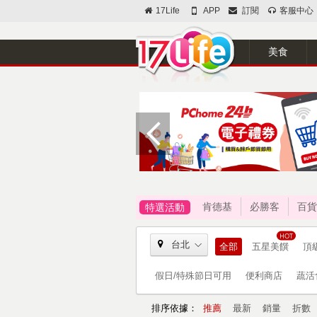
17Life
APP
訂閱
客服中心
美食
肯德基
必勝客
百貨
特選活動
台北
全部
五星美饌
頂
假日/特殊節日可用
便利商店
蔬活
排序依據：
推薦
最新
銷量
折數