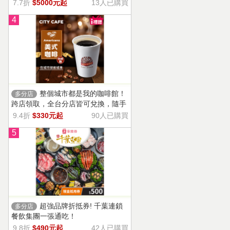
13家門市適用，自選商品，幸福烘焙
7.7折
$5000元起
13人已購買
帶回家。
4
整個城市都是我的咖啡館！
多分店
跨店領取，全台分店皆可兌換，隨手
一杯濃郁香醇，調和酸味，清新果香
9.4折
$330元起
90人已購買
回甘不苦澀
5
超強品牌折抵券! 千葉連鎖
多分店
餐飲集團一張通吃！
9.8折
$490元起
42人已購買