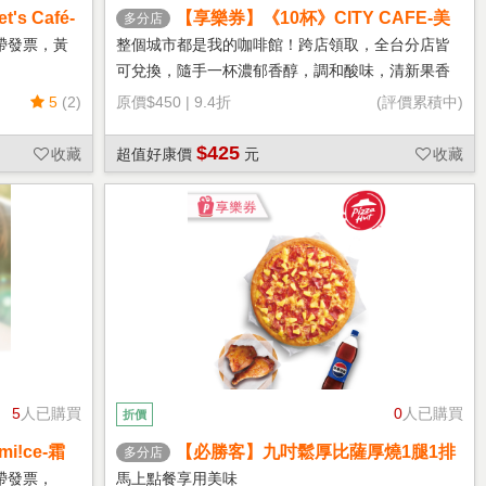
s Café-
【享樂券】《10杯》CITY CAFE-美
多分店
式咖啡(大杯-冰)
帶發票，黃
整個城市都是我的咖啡館！跨店領取，全台分店皆
可兌換，隨手一杯濃郁香醇，調和酸味，清新果香
回甘不苦澀
5
(2)
原價
$450
|
9.4折
(評價累積中)
$425
收藏
超值好康價
元
收藏
5
人已購買
0
人已購買
折價
!ce-霜
【必勝客】九吋鬆厚比薩厚燒1腿1排
多分店
套餐 享樂券
帶發票，
馬上點餐享用美味