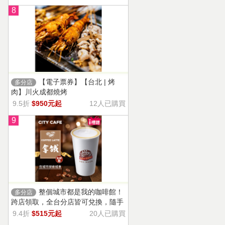
8
【電子票券】【台北 | 烤
多分店
肉】川火成都燒烤
9.5折
$950元起
12人已購買
9
整個城市都是我的咖啡館！
多分店
跨店領取，全台分店皆可兌換，隨手
一杯濃郁香醇，奶香把咖啡的濃烈變
9.4折
$515元起
20人已購買
溫柔！