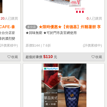
20
人已購買
0
人已購買
CAFE-拿
★限時優惠★【肯德基】炸雞薯餅 享
多分店
樂券
全台分店皆
★回味無窮 ★可於門市及官網使用
啡的濃烈變
(評價累積中)
原價
$144
|
7.6折
(評價累積中)
$110
收藏
超值好康價
元
收藏