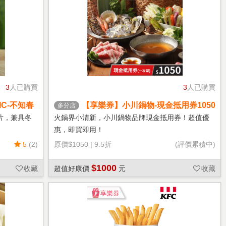
3
人已購買
3
人已購買
C-不知春
【享樂券】小川鍋物-現金抵用券1050
多分店
元(一次型)
片，兼具冬
火鍋界小清新，小川鍋物品牌現金抵用券！超值優
惠，即買即用！
5
(2)
原價
$1050
|
9.5折
(評價累積中)
$1000
收藏
超值好康價
元
收藏