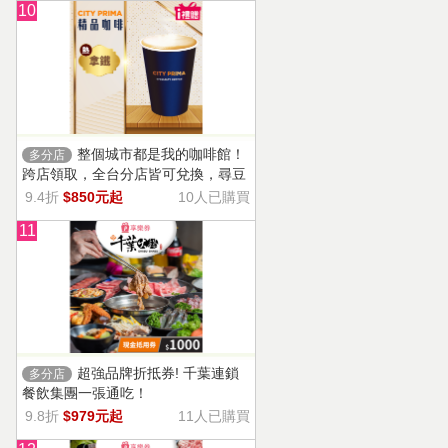
10
整個城市都是我的咖啡館！
多分店
跨店領取，全台分店皆可兌換，尋豆
師精選豆種，邀你一起鑑賞精品美味
9.4折
$850元起
10人已購買
11
超強品牌折抵券! 千葉連鎖
多分店
餐飲集團一張通吃！
9.8折
$979元起
11人已購買