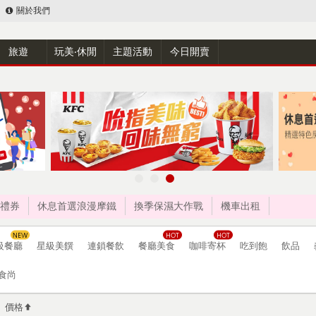
關於我們
旅遊
玩美‧休閒
主題活動
今日開賣
禮券
休息首選浪漫摩鐵
換季保濕大作戰
機車出租
級餐廳
星級美饌
連鎖餐飲
餐廳美食
咖啡寄杯
吃到飽
飲品
食尚
價格