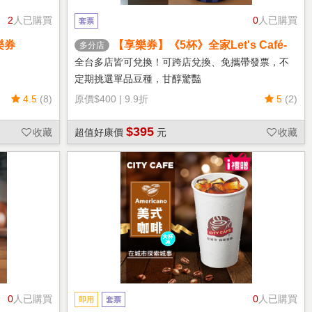
2
人已購買
0
人已購買
套票
樂券
【享樂券】《5杯》全家Let's Café-
多分店
熱單品美式(中杯)
全台多店皆可兌換！可跨店兌換、免攜帶發票，不
定期挑選單品豆種，甘醇驚豔
4.5
(8)
原價
$400
|
9.9折
5
(2)
$395
收藏
超值好康價
元
收藏
0
人已購買
0
人已購買
即用
套票