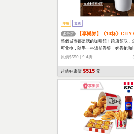
即用
套票
【享樂券】《10杯》CITY 
多分店
鐵(大杯-熱)
整個城市都是我的咖啡館！跨店領取，
可兌換，隨手一杯濃郁香醇，奶香把咖
溫柔！
原價
$550
|
9.4折
$515
超值好康價
元