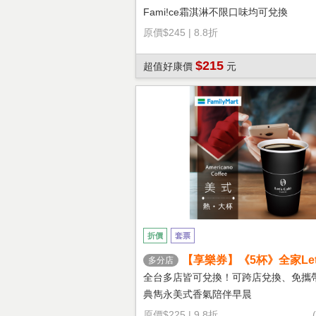
Fami!ce霜淇淋不限口味均可兌換
原價
$245
|
8.8折
$215
超值好康價
元
折價
套票
【享樂券】《5杯》全家Let's
多分店
熱美式(大杯)
全台多店皆可兌換！可跨店兌換、免攜
典雋永美式香氣陪伴早晨
原價
$225
|
9.8折