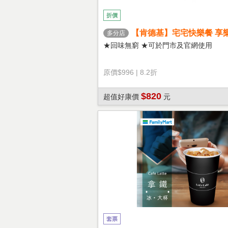
折價
【肯德基】宅宅快樂餐 享
多分店
★回味無窮 ★可於門市及官網使用
原價
$996
|
8.2折
$820
超值好康價
元
套票