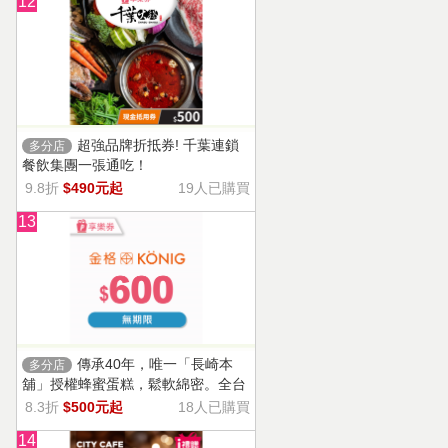
12
超強品牌折抵券! 千葉連鎖
多分店
餐飲集團一張通吃！
9.8折
$490元起
19人已購買
13
傳承40年，唯一「長崎本
多分店
舖」授權蜂蜜蛋糕，鬆軟綿密。全台
13家門市適用，自選商品，幸福烘焙
8.3折
$500元起
18人已購買
帶回家。
14