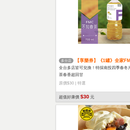
【享樂券】《1罐》全家FM
多分店
茶
全台多店皆可兌換！特採南投四季春冬
茶春香超回甘
原價
$30
|
特選
$30
超值好康價
元