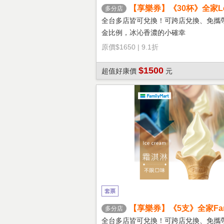
【享樂券】《30杯》全家Let'
多分店
冰拿鐵(大杯)
全台多店皆可兌換！可跨店兌換、免攜
金比例，冰沁香濃的小確幸
原價
$1650
|
9.1折
$1500
超值好康價
元
套票
【享樂券】《5支》全家Fami
多分店
淇淋(口味不限)
全台多店皆可兌換！可跨店兌換、免攜