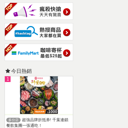
今日熱銷
1
超強品牌折抵券! 千葉連鎖
多分店
餐飲集團一張通吃！