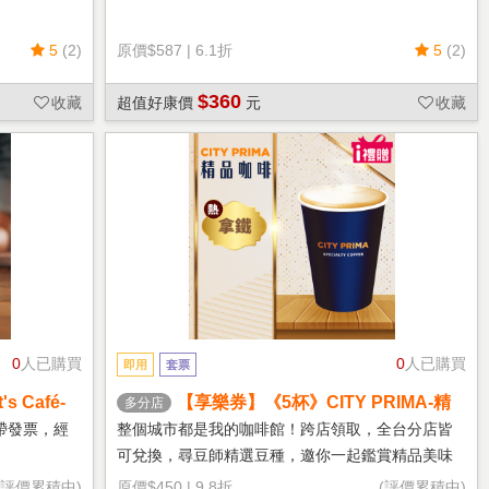
5
(2)
原價
$587
|
6.1折
5
(2)
$360
收藏
超值好康價
元
收藏
0
人已購買
0
人已購買
即用
套票
 Café-
【享樂券】《5杯》CITY PRIMA-精
多分店
品拿鐵(中杯-熱)
帶發票，經
整個城市都是我的咖啡館！跨店領取，全台分店皆
可兌換，尋豆師精選豆種，邀你一起鑑賞精品美味
(評價累積中)
原價
$450
|
9.8折
(評價累積中)