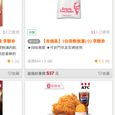
1
人已購買
11
人已購買
折價
凍 享樂券
【肯德基】1份香酥脆薯(小) 享樂券
多分店
實飽滿內餡
★回味無窮 ★可於門市及官網使用
都是最棒的
5
(1)
原價
$40
|
9.3折
4.5
(8)
$37
收藏
超值好康價
元
收藏