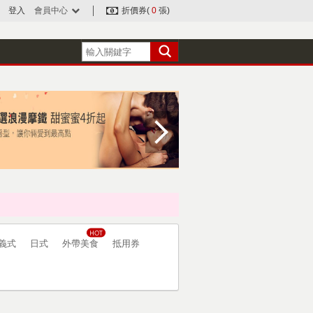
登入
會員中心
折價券(
0
張)
義式
日式
外帶美食
抵用券