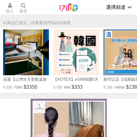
選擇頻道
登入
搜尋
此商品已售完，請看看我們為你的推薦
花蓮【山灣水月景觀溫泉
【AOTEX】eSIM韓國5天
新竹以北【成家驗屋
會館】景觀雙人房一泊一
無限高速網路吃到飽兌換
25坪 (三房格局)
$3350
$333
$138
4.6折
7260
5.0折
666
9.3折
14800
食住宿券(MO)
券(MO)
券 (MO)