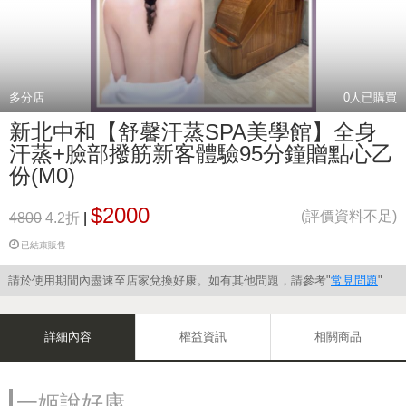
多分店
0
人已購買
新北中和【舒馨汗蒸SPA美學館】全身
汗蒸+臉部撥筋新客體驗95分鐘贈點心乙
份(M0)
$2000
(評價資料不足)
4800
4.2折
|
已結束販售
請於使用期間內盡速至店家兌換好康。如有其他問題，請參考"
常見問題
"
詳細內容
權益資訊
相關商品
一姬說好康