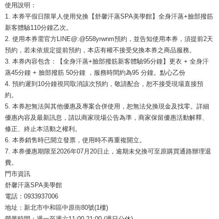
使用說明：
1. 本券平假日限單人使用兌換【舒馨汗蒸SPA美學館】全身汗蒸+臉部撥筋
新客體驗110分鐘乙次。
2. 使用本券需官方LINE@:@558yrwnm預約，並告知使用本券，須提前2天
預約，若未依規定提前預約，本店有權不接受兌換本券之商品服務。
3. 本券內容包含：【全身汗蒸+臉部撥筋新客體驗95分鐘】更衣 + 全身汗
蒸45分鐘 + 臉部撥筋 50分鐘 ，服務時間約為95 分鐘。點心乙份
4. 預約遲到10分鐘視同取消該次預約，敬請配合，恕不接受現場直接預
約。
5. 本券恕無法與其他優惠及專案合併使用，恕無法兌換現金及找零。詳細
優惠內容及最新訊息，請以商家現場公告為準，商家保留優惠活動解釋、
修正、終止本活動之權利。
6. 本券銷售時已開立發票，使用時不再重複開立。
7. 本券優惠期限至2026年07月20日止，逾期未兌換可至原購買通路辦理退
費。
門市資訊
舒馨汗蒸SPA美學館
電話：0933937006
地址：新北市中和區中原街80號(1樓)
營業時間：週一至週六11:00-21:00 (週日公休)