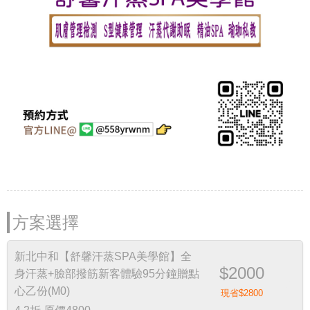
方案選擇
新北中和【舒馨汗蒸SPA美學館】全
$2000
身汗蒸+臉部撥筋新客體驗95分鐘贈點
心乙份(M0)
現省$2800