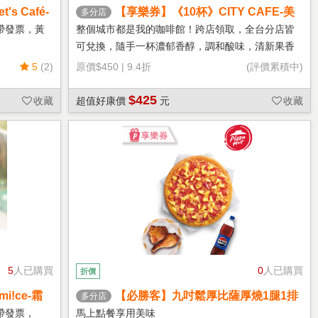
s Café-
【享樂券】《10杯》CITY CAFE-美
多分店
式咖啡(大杯-冰)
帶發票，黃
整個城市都是我的咖啡館！跨店領取，全台分店皆
可兌換，隨手一杯濃郁香醇，調和酸味，清新果香
回甘不苦澀
5
(2)
原價
$450
|
9.4折
(評價累積中)
$425
收藏
超值好康價
元
收藏
5
人已購買
0
人已購買
折價
!ce-霜
【必勝客】九吋鬆厚比薩厚燒1腿1排
多分店
套餐 享樂券
帶發票，
馬上點餐享用美味