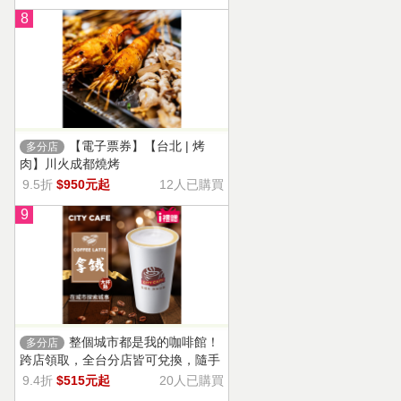
8
【電子票券】【台北 | 烤
多分店
肉】川火成都燒烤
9.5折
$950元起
12人已購買
9
整個城市都是我的咖啡館！
多分店
跨店領取，全台分店皆可兌換，隨手
一杯濃郁香醇，奶香把咖啡的濃烈變
9.4折
$515元起
20人已購買
溫柔！