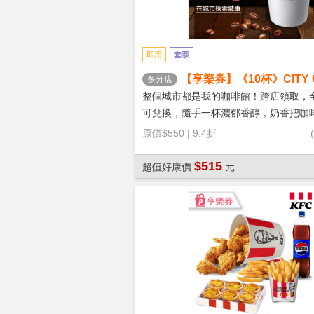
即用
套票
【享樂券】《10杯》CITY 
多分店
鐵(大杯-熱)
整個城市都是我的咖啡館！跨店領取，
可兌換，隨手一杯濃郁香醇，奶香把咖
溫柔！
原價
$550
|
9.4折
$515
超值好康價
元