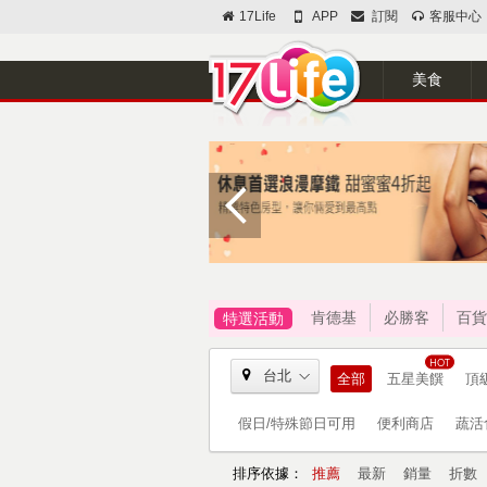
17Life
APP
訂閱
客服中心
美食
肯德基
必勝客
百貨
特選活動
台北
全部
五星美饌
頂
假日/特殊節日可用
便利商店
蔬活
排序依據：
推薦
最新
銷量
折數