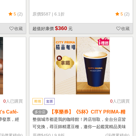
5
(2)
原價
$587
|
6.1折
5
(2)
$360
收藏
超值好康價
元
收藏
0
人已購買
0
人已購買
即用
套票
 Café-
【享樂券】《5杯》CITY PRIMA-精
多分店
品拿鐵(中杯-熱)
帶發票，經
整個城市都是我的咖啡館！跨店領取，全台分店皆
可兌換，尋豆師精選豆種，邀你一起鑑賞精品美味
(評價累積中)
原價
$450
|
9.8折
(評價累積中)