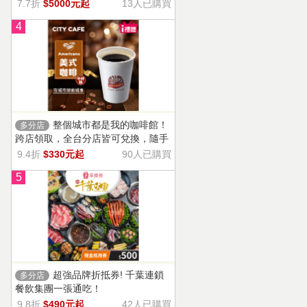
13家門市適用，自選商品，幸福烘焙
7.7折
$5000元起
13人已購買
帶回家。
4
整個城市都是我的咖啡館！
多分店
跨店領取，全台分店皆可兌換，隨手
一杯濃郁香醇，調和酸味，清新果香
9.4折
$330元起
90人已購買
回甘不苦澀
5
超強品牌折抵券! 千葉連鎖
多分店
餐飲集團一張通吃！
9.8折
$490元起
42人已購買