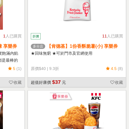
1
人已購買
11
人已購買
折價
凍 享樂券
【肯德基】1份香酥脆薯(小) 享樂券
多分店
實飽滿內餡
★回味無窮 ★可於門市及官網使用
都是最棒的
5
(1)
原價
$40
|
9.3折
4.5
(8)
$37
收藏
超值好康價
元
收藏