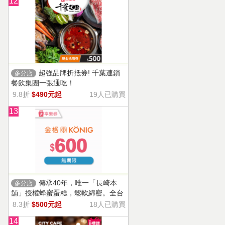
12
超強品牌折抵券! 千葉連鎖
多分店
餐飲集團一張通吃！
9.8折
$490元起
19人已購買
13
傳承40年，唯一「長崎本
多分店
舖」授權蜂蜜蛋糕，鬆軟綿密。全台
13家門市適用，自選商品，幸福烘焙
8.3折
$500元起
18人已購買
帶回家。
14