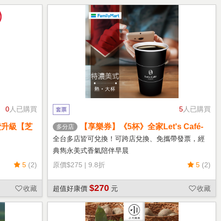
0
人已購買
5
人已購買
套票
費升級【芝
【享樂券】《5杯》全家Let's Café-
多分店
熱特濃美式(大杯)
全台多店皆可兌換！可跨店兌換、免攜帶發票，經
典雋永美式香氣陪伴早晨
5
(2)
原價
$275
|
9.8折
5
(2)
$270
收藏
超值好康價
元
收藏