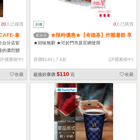
20
人已購買
0
人已購買
折價
CAFE-拿
★限時優惠★【肯德基】炸雞薯餅 享
多分店
樂券
全台分店皆
★回味無窮 ★可於門市及官網使用
啡的濃烈變
(評價累積中)
原價
$144
|
7.6折
(評價累積中)
$110
收藏
超值好康價
元
收藏