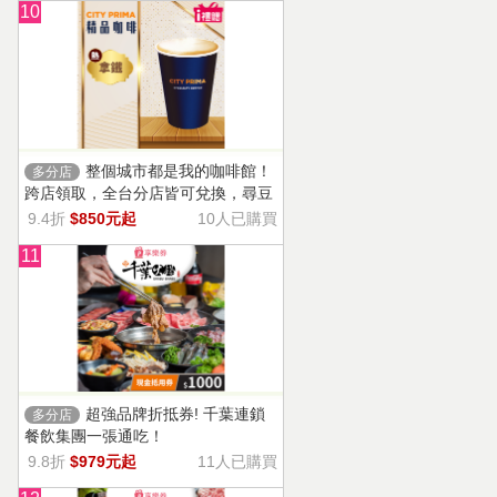
10
整個城市都是我的咖啡館！
多分店
跨店領取，全台分店皆可兌換，尋豆
師精選豆種，邀你一起鑑賞精品美味
9.4折
$850元起
10人已購買
11
超強品牌折抵券! 千葉連鎖
多分店
餐飲集團一張通吃！
9.8折
$979元起
11人已購買