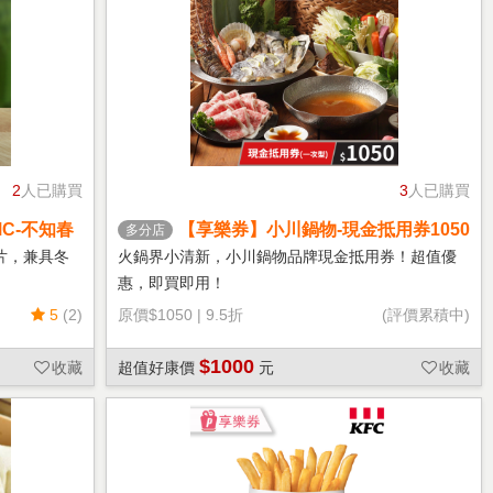
2
人已購買
3
人已購買
C-不知春
【享樂券】小川鍋物-現金抵用券1050
多分店
元(一次型)
片，兼具冬
火鍋界小清新，小川鍋物品牌現金抵用券！超值優
惠，即買即用！
5
(2)
原價
$1050
|
9.5折
(評價累積中)
$1000
收藏
超值好康價
元
收藏