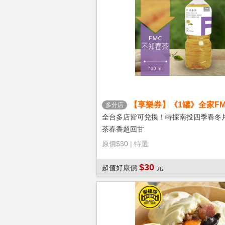
【享樂券】《1罐》全家FM
多分店
茶
全台多店皆可兌換！特採南投四季春冬
茶春香超回甘
原價
$30
|
特選
$30
超值好康價
元