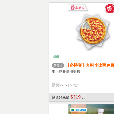
折價
【必勝客】九吋小比薩免
多分店
心餅皮】享樂券
馬上點餐享用美味
原價
$615
|
5.2折
$319
超值好康價
元