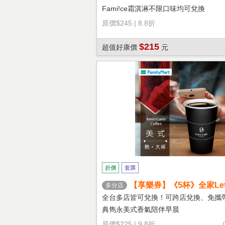
Fami!ce霜淇淋不限口味均可兌換
原價
$245
|
8.8折
$215
超值好康價
元
折價
套票
【享樂券】《5杯》全家Let's
多分店
熱美式(大杯)
全台多店皆可兌換！可跨店兌換、免攜
典雋永美式香氣陪伴早晨
原價
$225
|
9.8折