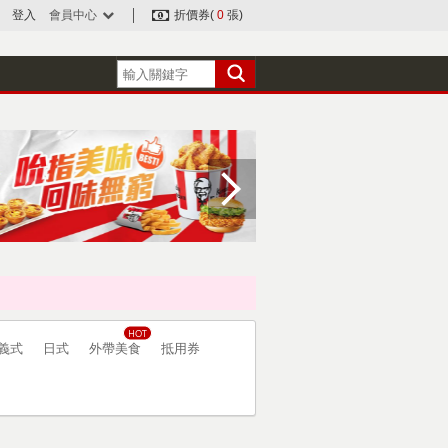
登入
會員中心
折價券(
0
張)
義式
日式
外帶美食
抵用券