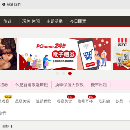
關於我們
旅遊
玩美‧休閒
主題活動
今日開賣
禮券
休息首選浪漫摩鐵
換季保濕大作戰
機車出租
級餐廳
星級美饌
連鎖餐飲
餐廳美食
咖啡寄杯
吃到飽
飲品
食尚
價格