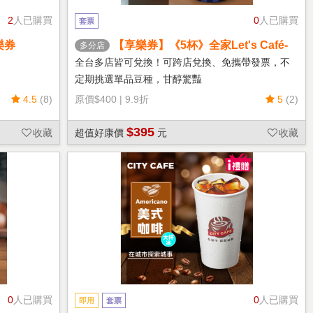
2
人已購買
0
人已購買
套票
樂券
【享樂券】《5杯》全家Let's Café-
多分店
熱單品美式(中杯)
全台多店皆可兌換！可跨店兌換、免攜帶發票，不
定期挑選單品豆種，甘醇驚豔
4.5
(8)
原價
$400
|
9.9折
5
(2)
$395
收藏
超值好康價
元
收藏
0
人已購買
0
人已購買
即用
套票