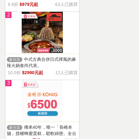
9.8折
$979元起
63人已購買
2
中式古典合併日式禪風的麻
多分店
辣火鍋食尚代表。
10.0折
$2990元起
12人已購買
3
傳承40年，唯一「長崎本
多分店
舖」授權蜂蜜蛋糕，鬆軟綿密。全台