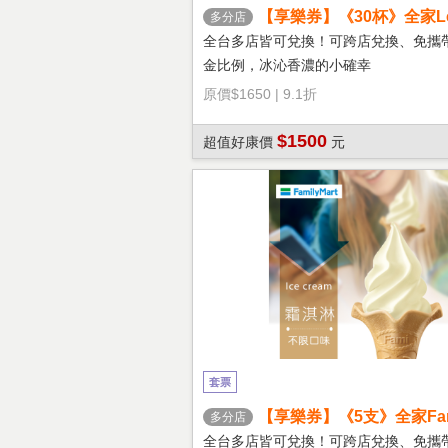
【享樂券】《30杯》全家Let'
多分店
冰拿鐵(大杯)
全台多店皆可兌換！可跨店兌換、免攜
金比例，冰沁香濃的小確幸
原價
$1650
|
9.1折
$1500
超值好康價
元
套票
【享樂券】《5支》全家Fami
多分店
淇淋(口味不限)
全台多店皆可兌換！可跨店兌換、免攜