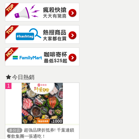
今日熱銷
1
超強品牌折抵券! 千葉連鎖
多分店
餐飲集團一張通吃！