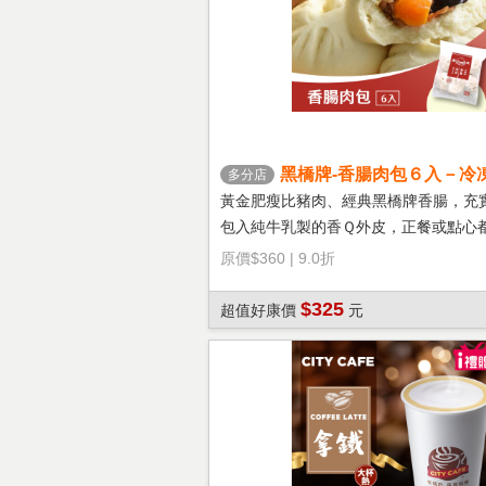
黑橋牌-香腸肉包６入－冷
多分店
黃金肥瘦比豬肉、經典黑橋牌香腸，充
包入純牛乳製的香Ｑ外皮，正餐或點心
選擇！
原價
$360
|
9.0折
$325
超值好康價
元