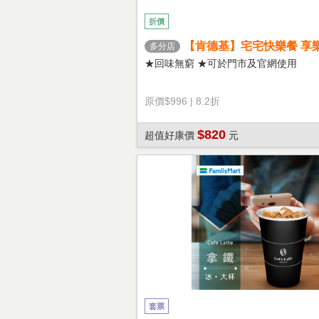
折價
【肯德基】宅宅快樂餐 享
多分店
★回味無窮 ★可於門市及官網使用
原價
$996
|
8.2折
$820
超值好康價
元
套票