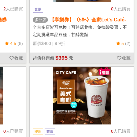
2
人已購買
0
人已購買
套票
樂券
【享樂券】《5杯》全家Let's Café-
多分店
熱單品美式(中杯)
全台多店皆可兌換！可跨店兌換、免攜帶發票，不
定期挑選單品豆種，甘醇驚豔
4.5
(8)
原價
$400
|
9.9折
5
(2)
$395
收藏
超值好康價
元
收藏
0
人已購買
0
人已購買
即用
套票