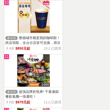
10
整個城市都是我的咖啡館！
多分店
跨店領取，全台分店皆可兌換，尋豆
師精選豆種，邀你一起鑑賞精品美味
9.4折
$850元起
10人已購買
11
超強品牌折抵券! 千葉連鎖
多分店
餐飲集團一張通吃！
9.8折
$979元起
11人已購買