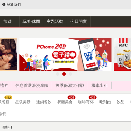
關於我們
旅遊
玩美‧休閒
主題活動
今日開賣
禮券
休息首選浪漫摩鐵
換季保濕大作戰
機車出租
級餐廳
星級美饌
連鎖餐飲
餐廳美食
咖啡寄杯
吃到飽
飲品
食尚
價格