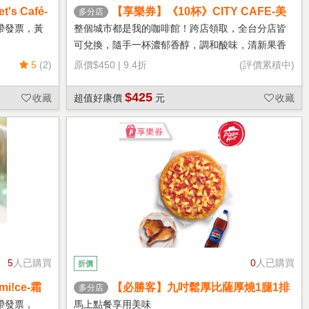
s Café-
【享樂券】《10杯》CITY CAFE-美
多分店
式咖啡(大杯-冰)
帶發票，黃
整個城市都是我的咖啡館！跨店領取，全台分店皆
可兌換，隨手一杯濃郁香醇，調和酸味，清新果香
回甘不苦澀
5
(2)
原價
$450
|
9.4折
(評價累積中)
$425
收藏
超值好康價
元
收藏
5
人已購買
0
人已購買
折價
!ce-霜
【必勝客】九吋鬆厚比薩厚燒1腿1排
多分店
套餐 享樂券
帶發票，
馬上點餐享用美味