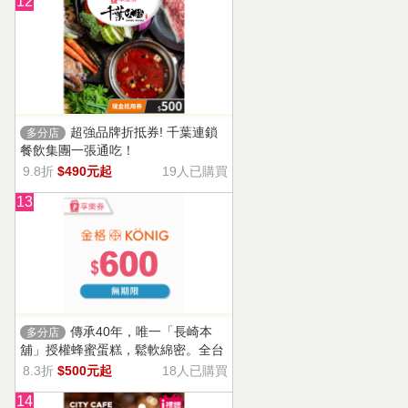
12
超強品牌折抵券! 千葉連鎖
多分店
餐飲集團一張通吃！
9.8折
$490元起
19人已購買
13
傳承40年，唯一「長崎本
多分店
舖」授權蜂蜜蛋糕，鬆軟綿密。全台
13家門市適用，自選商品，幸福烘焙
8.3折
$500元起
18人已購買
帶回家。
14