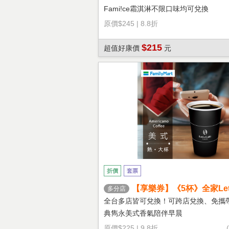
Fami!ce霜淇淋不限口味均可兌換
原價
$245
|
8.8折
$215
超值好康價
元
折價
套票
【享樂券】《5杯》全家Let's
多分店
熱美式(大杯)
全台多店皆可兌換！可跨店兌換、免攜
典雋永美式香氣陪伴早晨
原價
$225
|
9.8折