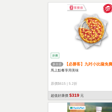
折價
【必勝客】九吋小比薩免
多分店
心餅皮】享樂券
馬上點餐享用美味
原價
$615
|
5.2折
$319
超值好康價
元