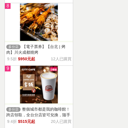
8
【電子票券】【台北 | 烤
多分店
肉】川火成都燒烤
9.5折
$950元起
12人已購買
9
整個城市都是我的咖啡館！
多分店
跨店領取，全台分店皆可兌換，隨手
一杯濃郁香醇，奶香把咖啡的濃烈變
9.4折
$515元起
20人已購買
溫柔！