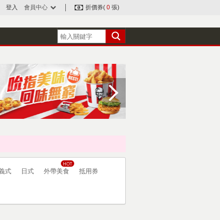
登入
會員中心
折價券(
0
張)
義式
日式
外帶美食
抵用券