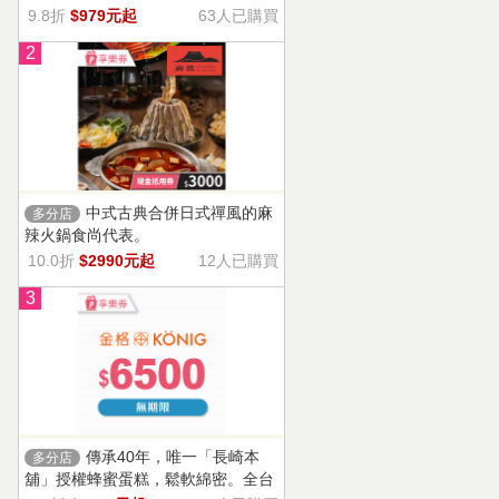
9.8折
$979元起
63人已購買
2
中式古典合併日式禪風的麻
多分店
辣火鍋食尚代表。
10.0折
$2990元起
12人已購買
3
傳承40年，唯一「長崎本
多分店
舖」授權蜂蜜蛋糕，鬆軟綿密。全台