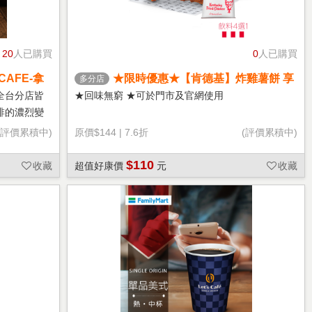
20
人已購買
0
人已購買
CAFE-拿
★限時優惠★【肯德基】炸雞薯餅 享
多分店
樂券
全台分店皆
★回味無窮 ★可於門市及官網使用
啡的濃烈變
(評價累積中)
原價
$144
|
7.6折
(評價累積中)
$110
收藏
超值好康價
元
收藏