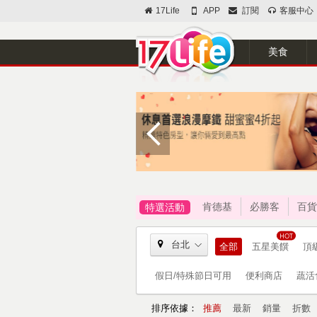
17Life
APP
訂閱
客服中心
美食
肯德基
必勝客
百貨
特選活動
台北
全部
五星美饌
頂
假日/特殊節日可用
便利商店
蔬活
排序依據：
推薦
最新
銷量
折數