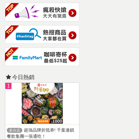
今日熱銷
1
超強品牌折抵券! 千葉連鎖
多分店
餐飲集團一張通吃！