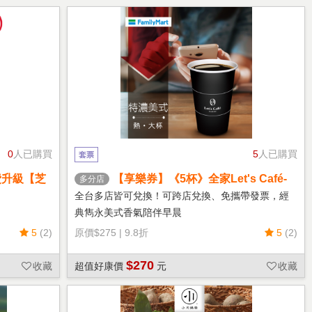
0
人已購買
5
人已購買
套票
費升級【芝
【享樂券】《5杯》全家Let's Café-
多分店
熱特濃美式(大杯)
全台多店皆可兌換！可跨店兌換、免攜帶發票，經
典雋永美式香氣陪伴早晨
5
(2)
原價
$275
|
9.8折
5
(2)
$270
收藏
超值好康價
元
收藏