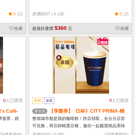
5
(2)
原價
$587
|
6.1折
5
(2)
$360
收藏
超值好康價
元
收藏
0
人已購買
0
人已購買
即用
套票
 Café-
【享樂券】《5杯》CITY PRIMA-精
多分店
品拿鐵(中杯-熱)
帶發票，經
整個城市都是我的咖啡館！跨店領取，全台分店皆
可兌換，尋豆師精選豆種，邀你一起鑑賞精品美味
(評價累積中)
原價
$450
|
9.8折
(評價累積中)