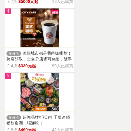
13家門市適用，自選商品，幸福烘焙
7.7折
$5000元起
13人已購買
帶回家。
4
整個城市都是我的咖啡館！
多分店
跨店領取，全台分店皆可兌換，隨手
一杯濃郁香醇，調和酸味，清新果香
9.4折
$330元起
90人已購買
回甘不苦澀
5
超強品牌折抵券! 千葉連鎖
多分店
餐飲集團一張通吃！
9.8折
$490元起
42人已購買