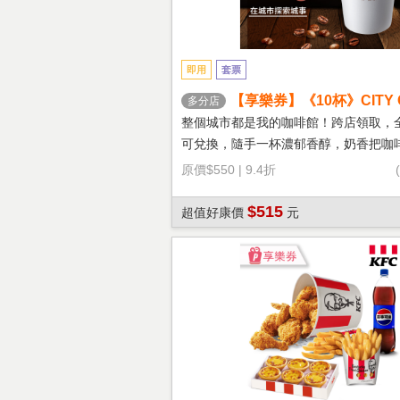
即用
套票
【享樂券】《10杯》CITY 
多分店
鐵(大杯-熱)
整個城市都是我的咖啡館！跨店領取，
可兌換，隨手一杯濃郁香醇，奶香把咖
溫柔！
原價
$550
|
9.4折
$515
超值好康價
元