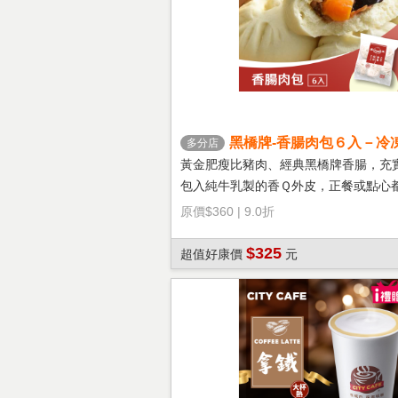
黑橋牌-香腸肉包６入－冷
多分店
黃金肥瘦比豬肉、經典黑橋牌香腸，充
包入純牛乳製的香Ｑ外皮，正餐或點心
選擇！
原價
$360
|
9.0折
$325
超值好康價
元