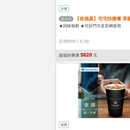
折價
【肯德基】宅宅快樂餐 享
多分店
★回味無窮 ★可於門市及官網使用
原價
$996
|
8.2折
$820
超值好康價
元
套票