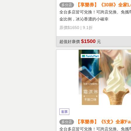
【享樂券】《30杯》全家Let'
多分店
冰拿鐵(大杯)
全台多店皆可兌換！可跨店兌換、免攜
金比例，冰沁香濃的小確幸
原價
$1650
|
9.1折
$1500
超值好康價
元
套票
【享樂券】《5支》全家Fami
多分店
淇淋(口味不限)
全台多店皆可兌換！可跨店兌換、免攜