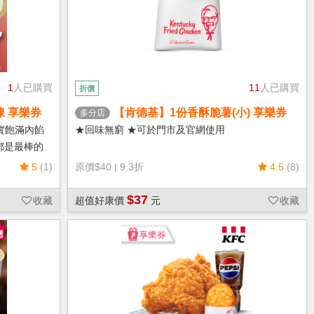
1
人已購買
11
人已購買
折價
凍 享樂券
【肯德基】1份香酥脆薯(小) 享樂券
多分店
實飽滿內餡
★回味無窮 ★可於門市及官網使用
都是最棒的
5
(1)
原價
$40
|
9.3折
4.5
(8)
$37
收藏
超值好康價
元
收藏