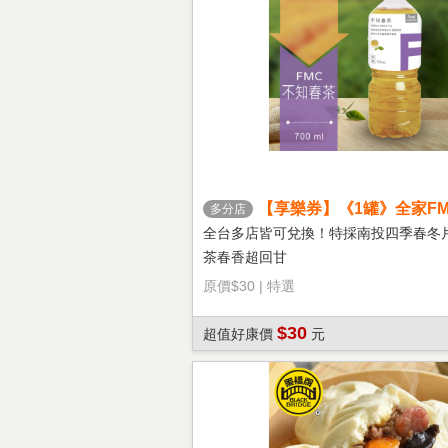
【享樂券】《1罐》全家FM
多分店
茶
全台多店皆可兌換！特採南投四季春冬
茶春香超回甘
原價
$30
|
特選
$30
超值好康價
元