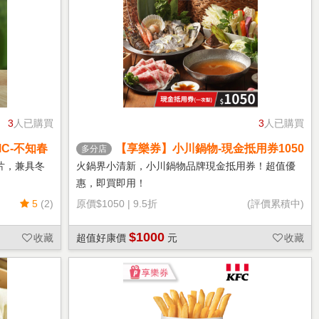
3
人已購買
3
人已購買
C-不知春
【享樂券】小川鍋物-現金抵用券1050
多分店
元(一次型)
片，兼具冬
火鍋界小清新，小川鍋物品牌現金抵用券！超值優
惠，即買即用！
5
(2)
原價
$1050
|
9.5折
(評價累積中)
$1000
收藏
超值好康價
元
收藏