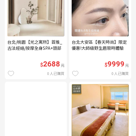
台北/桃園【光之寓所】首推_
台北大安區【春天時尚】限定
古法經絡/按摩全身SPA+頭部
優惠!大師級野生眉限時體驗
舒壓與舒耳共120分鐘贈頌缽
【不指定老師】9999/人 乙堂
共振及餐點(MO)
優惠券（無補色） (MO)
2688
9999
$
$
元
元
0
人已購買
0
人已購買