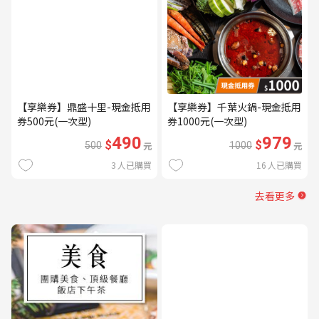
【享樂券】鼎盛十里-現金抵用
【享樂券】千葉火鍋-現金抵用
券500元(一次型)
券1000元(一次型)
490
979
$
$
500
元
1000
元
3
人已購買
16
人已購買
去看更多