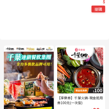
$
搶購
【享樂券】千葉火鍋-現金抵用
券100元(一次型)