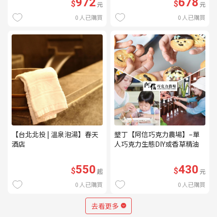
972
678
$
$
元
元
0
人已購買
0
人已購買
【台北北投 | 溫泉泡湯】春天
墾丁【阿信巧克力農場】–單
酒店
人巧克力生態DIY或香草精油
DIY(不分平假日) (MO)
550
430
$
$
起
元
0
人已購買
0
人已購買
去看更多