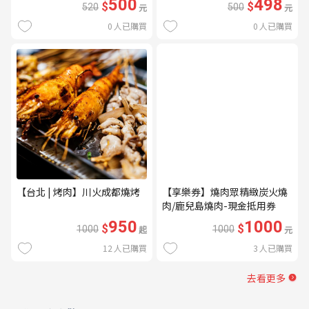
500
498
$
$
520
元
500
元
0
人已購買
0
人已購買
【台北 | 烤肉】川火成都燒烤
【享樂券】燒肉眾精緻炭火燒
肉/鹿兒島燒肉-現金抵用券
1000元(一次型)
950
1000
$
$
1000
起
1000
元
12
人已購買
3
人已購買
去看更多