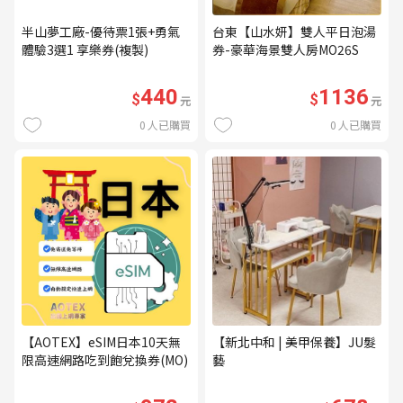
半山夢工廠-優待票1張+勇氣
台東【山水妍】雙人平日泡湯
體驗3選1 享樂券(複製)
券-豪華海景雙人房MO26S
440
1136
$
$
元
元
0
人已購買
0
人已購買
【AOTEX】eSIM日本10天無
【新北中和 | 美甲保養】JU髮
限高速網路吃到飽兌換券(MO)
藝