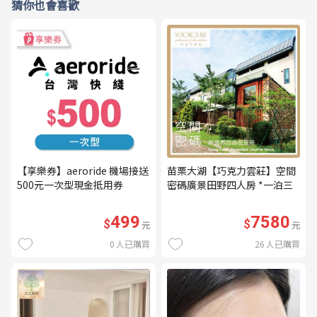
猜你也會喜歡
【享樂券】aeroride 機場接送
苗栗大湖【巧克力雲莊】空間
500元一次型現金抵用券
密碼廣景田野四人房 *一泊三
食* 含早餐+晚餐+下午茶
(MO26)
499
7580
$
$
元
元
0
人已購買
26
人已購買