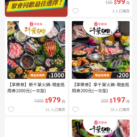
99
$
100
元
3
人已購買
【享樂券】新千葉火鍋-現金抵
【享樂券】享千葉火鍋-現金抵
用券1000元(一次型)
用券200元(一次型)
979
197
$
$
1000
元
200
元
51
人已購買
28
人已購買