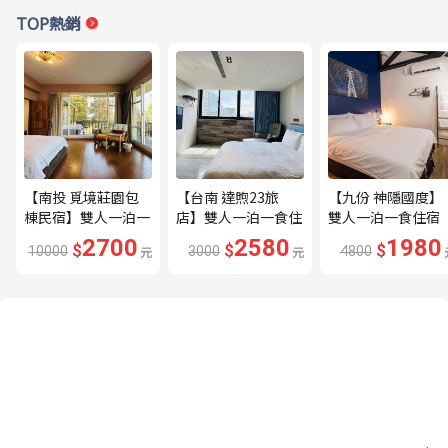
TOP熱銷
【南投 覓境莊園包
【台南 達煦23旅
【九份 神隱國度】
棟民宿】雙人一泊一
店】雙人一泊一食住
雙人一泊一食住宿
食住宿券---🔥平日
宿券---🔥近海安路
券---🔥隱身山城的
2700
2580
1980
$
$
$
10000
元
3000
元
4800
贈下午茶、兩張券即
商圈🔥
秘境住宿🔥
可包棟🔥