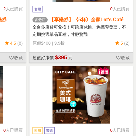
2
人已購買
0
人已購買
套票
樂券
【享樂券】《5杯》全家Let's Café-
多分店
熱單品美式(中杯)
全台多店皆可兌換！可跨店兌換、免攜帶發票，不
定期挑選單品豆種，甘醇驚豔
4.5
(8)
原價
$400
|
9.9折
5
(2)
$395
收藏
超值好康價
元
收藏
0
人已購買
0
人已購買
即用
套票