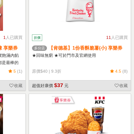
1
人已購買
11
人已購買
折價
凍 享樂券
【肯德基】1份香酥脆薯(小) 享樂券
多分店
實飽滿內餡
★回味無窮 ★可於門市及官網使用
都是最棒的
5
(1)
原價
$40
|
9.3折
4.5
(8)
$37
收藏
超值好康價
元
收藏