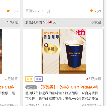
5
(2)
原價
$587
|
6.1折
5
(2)
$360
收藏
超值好康價
元
收藏
0
人已購買
0
人已購買
即用
套票
 Café-
【享樂券】《5杯》CITY PRIMA-精
多分店
品拿鐵(中杯-熱)
帶發票，經
整個城市都是我的咖啡館！跨店領取，全台分店皆
可兌換，尋豆師精選豆種，邀你一起鑑賞精品美味
(評價累積中)
原價
$450
|
9.8折
(評價累積中)