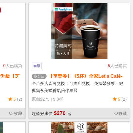
0
人已購買
5
人已購買
套票
費升級【芝
【享樂券】《5杯》全家Let's Café-
多分店
熱特濃美式(大杯)
全台多店皆可兌換！可跨店兌換、免攜帶發票，經
典雋永美式香氣陪伴早晨
5
(2)
原價
$275
|
9.8折
5
(2)
$270
收藏
超值好康價
元
收藏