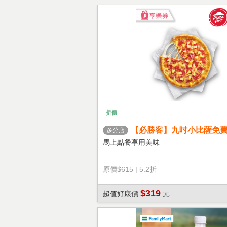
折價
【必勝客】九吋小比薩免
多分店
心餅皮】享樂券
馬上點餐享用美味
原價
$615
|
5.2折
$319
超值好康價
元