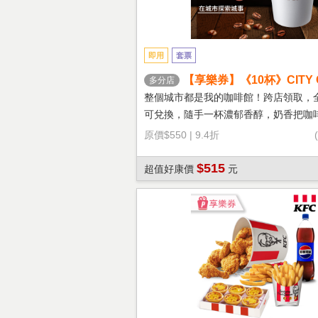
即用
套票
【享樂券】《10杯》CITY 
多分店
鐵(大杯-熱)
整個城市都是我的咖啡館！跨店領取，
可兌換，隨手一杯濃郁香醇，奶香把咖
溫柔！
原價
$550
|
9.4折
$515
超值好康價
元