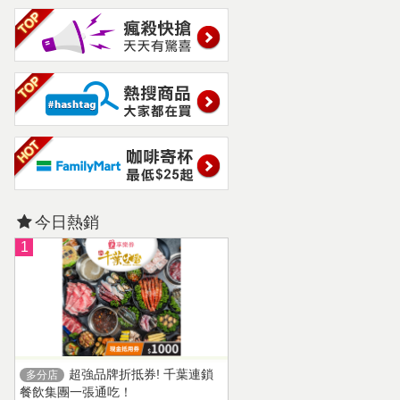
今日熱銷
1
超強品牌折抵券! 千葉連鎖
多分店
餐飲集團一張通吃！