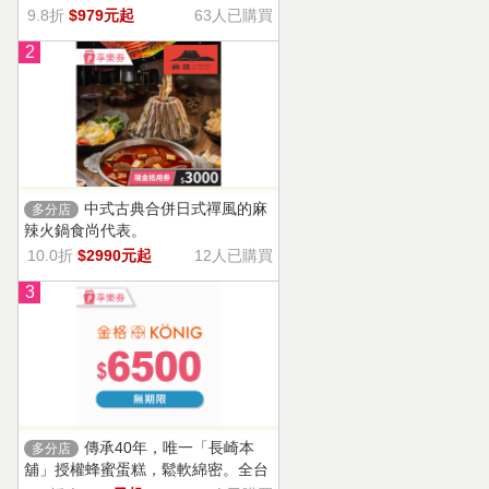
9.8折
$979元起
63人已購買
2
中式古典合併日式禪風的麻
多分店
辣火鍋食尚代表。
10.0折
$2990元起
12人已購買
3
傳承40年，唯一「長崎本
多分店
舖」授權蜂蜜蛋糕，鬆軟綿密。全台