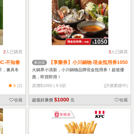
2
人已購買
3
人已購買
C-不知春
【享樂券】小川鍋物-現金抵用券1050
多分店
元(一次型)
片，兼具冬
火鍋界小清新，小川鍋物品牌現金抵用券！超值優
惠，即買即用！
5
(2)
原價
$1050
|
9.5折
(評價累積中)
$1000
收藏
超值好康價
元
收藏