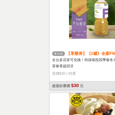
【享樂券】《1罐》全家FM
多分店
茶
全台多店皆可兌換！特採南投四季春冬
茶春香超回甘
原價
$30
|
特選
$30
超值好康價
元