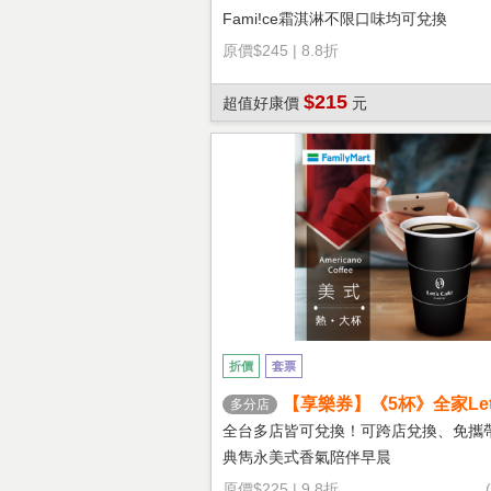
Fami!ce霜淇淋不限口味均可兌換
原價
$245
|
8.8折
$215
超值好康價
元
折價
套票
【享樂券】《5杯》全家Let's
多分店
熱美式(大杯)
全台多店皆可兌換！可跨店兌換、免攜
典雋永美式香氣陪伴早晨
原價
$225
|
9.8折