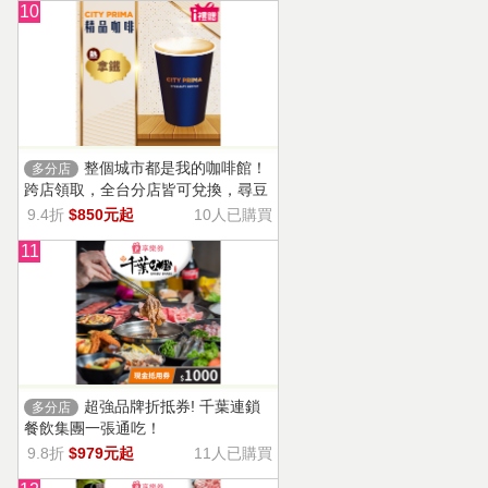
10
整個城市都是我的咖啡館！
多分店
跨店領取，全台分店皆可兌換，尋豆
師精選豆種，邀你一起鑑賞精品美味
9.4折
$850元起
10人已購買
11
超強品牌折抵券! 千葉連鎖
多分店
餐飲集團一張通吃！
9.8折
$979元起
11人已購買