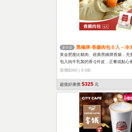
黑橋牌-香腸肉包６入－冷
多分店
黃金肥瘦比豬肉、經典黑橋牌香腸，充
包入純牛乳製的香Ｑ外皮，正餐或點心
選擇！
原價
$360
|
9.0折
$325
超值好康價
元