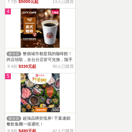
13家門市適用，自選商品，幸福烘焙
7.7折
$5000元起
13人已購買
帶回家。
4
整個城市都是我的咖啡館！
多分店
跨店領取，全台分店皆可兌換，隨手
一杯濃郁香醇，調和酸味，清新果香
9.4折
$330元起
90人已購買
回甘不苦澀
5
超強品牌折抵券! 千葉連鎖
多分店
餐飲集團一張通吃！
9.8折
$490元起
42人已購買