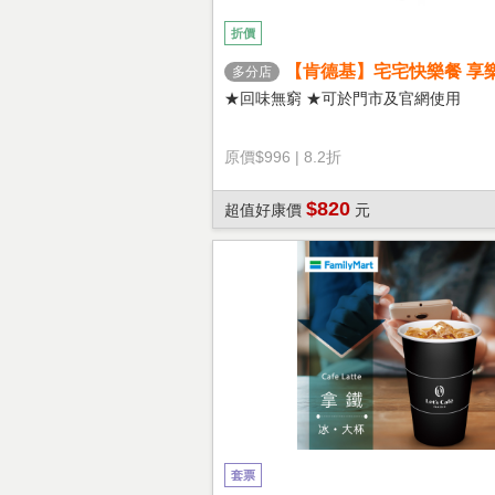
折價
【肯德基】宅宅快樂餐 享
多分店
★回味無窮 ★可於門市及官網使用
原價
$996
|
8.2折
$820
超值好康價
元
套票