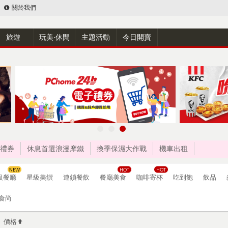
關於我們
旅遊
玩美‧休閒
主題活動
今日開賣
禮券
休息首選浪漫摩鐵
換季保濕大作戰
機車出租
級餐廳
星級美饌
連鎖餐飲
餐廳美食
咖啡寄杯
吃到飽
飲品
食尚
價格