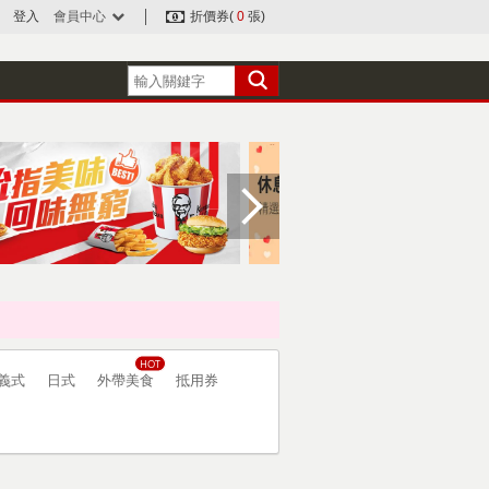
登入
會員中心
折價券(
0
張)
義式
日式
外帶美食
抵用券