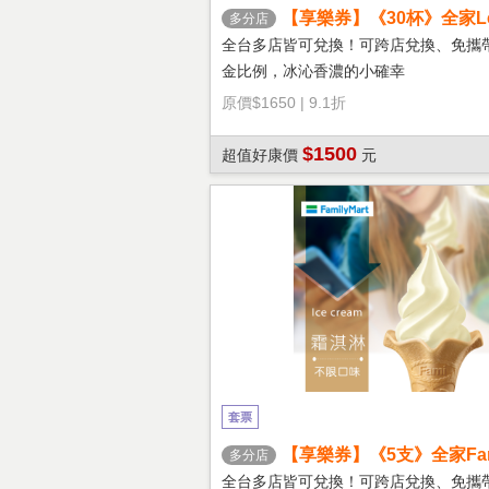
【享樂券】《30杯》全家Let'
多分店
冰拿鐵(大杯)
全台多店皆可兌換！可跨店兌換、免攜
金比例，冰沁香濃的小確幸
原價
$1650
|
9.1折
$1500
超值好康價
元
套票
【享樂券】《5支》全家Fami
多分店
淇淋(口味不限)
全台多店皆可兌換！可跨店兌換、免攜