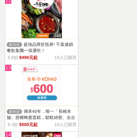
12
超強品牌折抵券! 千葉連鎖
多分店
餐飲集團一張通吃！
9.8折
$490元起
19人已購買
13
傳承40年，唯一「長崎本
多分店
舖」授權蜂蜜蛋糕，鬆軟綿密。全台
13家門市適用，自選商品，幸福烘焙
8.3折
$500元起
18人已購買
帶回家。
14