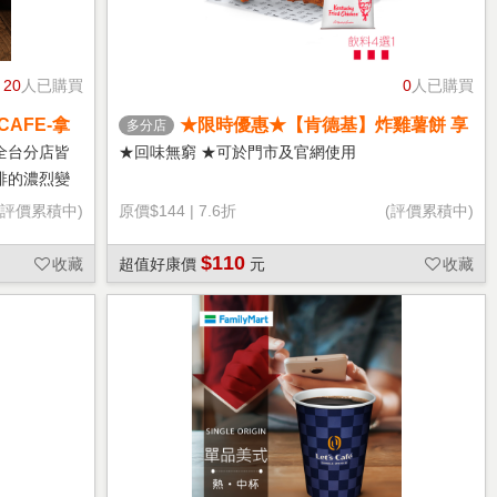
20
人已購買
0
人已購買
CAFE-拿
★限時優惠★【肯德基】炸雞薯餅 享
多分店
樂券
全台分店皆
★回味無窮 ★可於門市及官網使用
啡的濃烈變
(評價累積中)
原價
$144
|
7.6折
(評價累積中)
$110
收藏
超值好康價
元
收藏