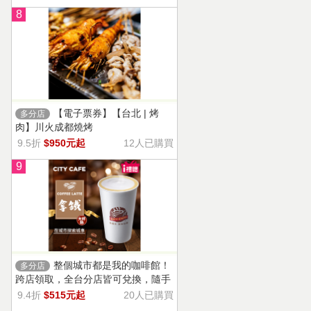
8
【電子票券】【台北 | 烤
多分店
肉】川火成都燒烤
9.5折
$950元起
12人已購買
9
整個城市都是我的咖啡館！
多分店
跨店領取，全台分店皆可兌換，隨手
一杯濃郁香醇，奶香把咖啡的濃烈變
9.4折
$515元起
20人已購買
溫柔！