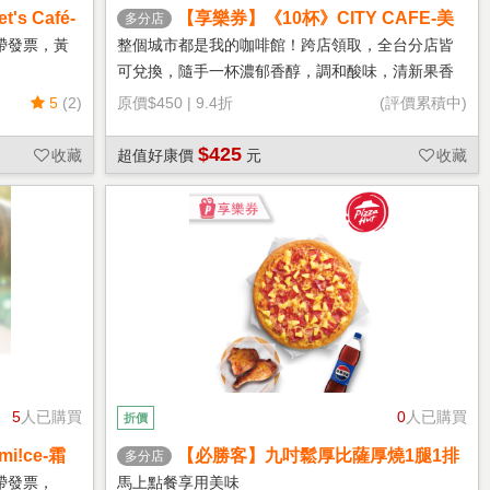
s Café-
【享樂券】《10杯》CITY CAFE-美
多分店
式咖啡(大杯-冰)
帶發票，黃
整個城市都是我的咖啡館！跨店領取，全台分店皆
可兌換，隨手一杯濃郁香醇，調和酸味，清新果香
回甘不苦澀
5
(2)
原價
$450
|
9.4折
(評價累積中)
$425
收藏
超值好康價
元
收藏
5
人已購買
0
人已購買
折價
!ce-霜
【必勝客】九吋鬆厚比薩厚燒1腿1排
多分店
套餐 享樂券
帶發票，
馬上點餐享用美味