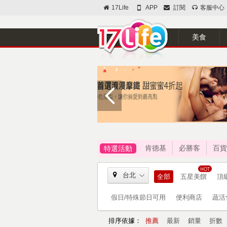
17Life
APP
訂閱
客服中心
美食
肯德基
必勝客
百貨
特選活動
台北
全部
五星美饌
頂
假日/特殊節日可用
便利商店
蔬活
排序依據：
推薦
最新
銷量
折數