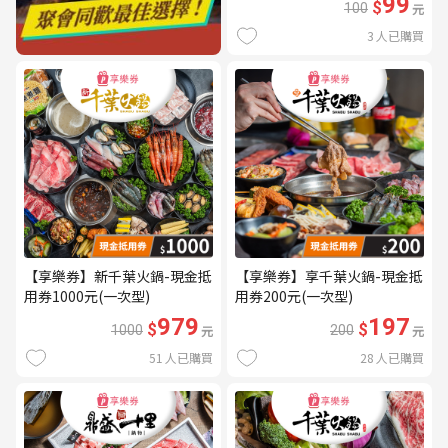
99
$
100
元
3
人已購買
【享樂券】新千葉火鍋-現金抵
【享樂券】享千葉火鍋-現金抵
用券1000元(一次型)
用券200元(一次型)
979
197
$
$
1000
元
200
元
51
人已購買
28
人已購買