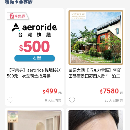
猜你也會喜歡
【享樂券】aeroride 機場接送
苗栗大湖【巧克力雲莊】空間
500元一次型現金抵用券
密碼廣景田野四人房 *一泊三
食* 含早餐+晚餐+下午茶
(MO26)
499
7580
$
$
元
元
0
人已購買
26
人已購買