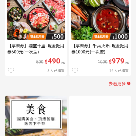
【享樂券】鼎盛十里-現金抵用
【享樂券】千葉火鍋-現金抵用
券500元(一次型)
券1000元(一次型)
490
979
$
$
500
元
1000
元
3
人已購買
16
人已購買
去看更多