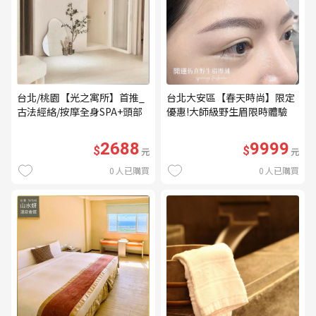
台北/桃園【光之寓所】首推_
台北大安區【春天時尚】限定
古法經絡/按摩全身SPA+頭部
優惠!大師級野生眉限時體驗
舒壓與舒耳共120分鐘贈頌缽
【不指定老師】9999/人 乙堂
共振及餐點(MO)
優惠券（無補色） (MO)
2688
9999
$
$
元
元
0
人已購買
0
人已購買