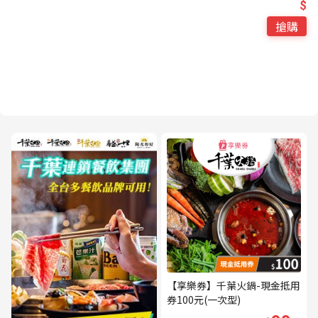
$
搶購
【享樂券】千葉火鍋-現金抵用
券100元(一次型)