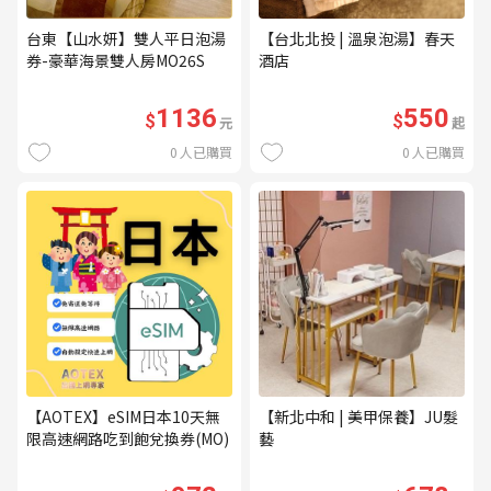
台東【山水妍】雙人平日泡湯
【台北北投 | 溫泉泡湯】春天
券-豪華海景雙人房MO26S
酒店
1136
550
$
$
元
起
0
人已購買
0
人已購買
【AOTEX】eSIM日本10天無
【新北中和 | 美甲保養】JU髮
限高速網路吃到飽兌換券(MO)
藝