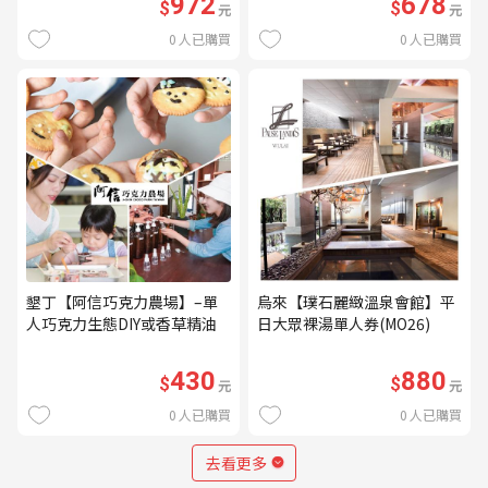
972
678
$
$
元
元
0
人已購買
0
人已購買
墾丁【阿信巧克力農場】–單
烏來【璞石麗緻溫泉會館】平
人巧克力生態DIY或香草精油
日大眾裸湯單人券(MO26)
DIY(不分平假日) (MO)
430
880
$
$
元
元
0
人已購買
0
人已購買
去看更多