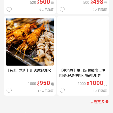
500
498
$
$
520
元
500
元
0
人已購買
0
人已購買
【台北 | 烤肉】川火成都燒烤
【享樂券】燒肉眾精緻炭火燒
肉/鹿兒島燒肉-現金抵用券
1000元(一次型)
950
1000
$
$
1000
起
1000
元
12
人已購買
3
人已購買
去看更多