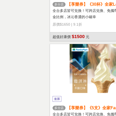
【享樂券】《30杯》全家Let'
多分店
冰拿鐵(大杯)
全台多店皆可兌換！可跨店兌換、免攜
金比例，冰沁香濃的小確幸
原價
$1650
|
9.1折
$1500
超值好康價
元
套票
【享樂券】《5支》全家Fami
多分店
淇淋(口味不限)
全台多店皆可兌換！可跨店兌換、免攜