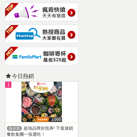
今日熱銷
1
超強品牌折抵券! 千葉連鎖
多分店
餐飲集團一張通吃！