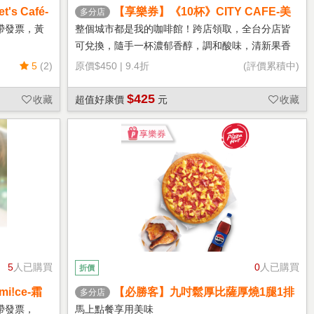
s Café-
【享樂券】《10杯》CITY CAFE-美
多分店
式咖啡(大杯-冰)
帶發票，黃
整個城市都是我的咖啡館！跨店領取，全台分店皆
可兌換，隨手一杯濃郁香醇，調和酸味，清新果香
回甘不苦澀
5
(2)
原價
$450
|
9.4折
(評價累積中)
$425
收藏
超值好康價
元
收藏
5
人已購買
0
人已購買
折價
!ce-霜
【必勝客】九吋鬆厚比薩厚燒1腿1排
多分店
套餐 享樂券
帶發票，
馬上點餐享用美味