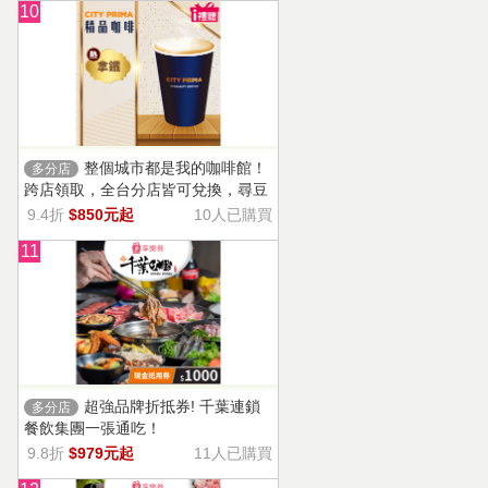
10
整個城市都是我的咖啡館！
多分店
跨店領取，全台分店皆可兌換，尋豆
師精選豆種，邀你一起鑑賞精品美味
9.4折
$850元起
10人已購買
11
超強品牌折抵券! 千葉連鎖
多分店
餐飲集團一張通吃！
9.8折
$979元起
11人已購買