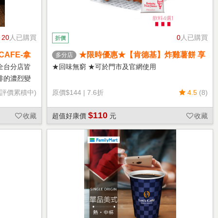
20
人已購買
0
人已購買
折價
CAFE-拿
★限時優惠★【肯德基】炸雞薯餅 享
多分店
樂券
全台分店皆
★回味無窮 ★可於門市及官網使用
啡的濃烈變
(評價累積中)
原價
$144
|
7.6折
4.5
(8)
$110
收藏
超值好康價
元
收藏