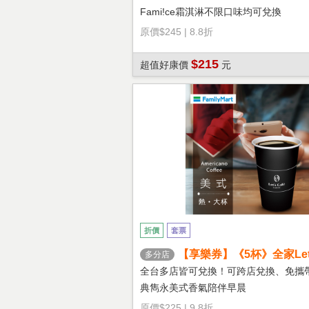
Fami!ce霜淇淋不限口味均可兌換
原價
$245
|
8.8折
$215
超值好康價
元
折價
套票
【享樂券】《5杯》全家Let's
多分店
熱美式(大杯)
全台多店皆可兌換！可跨店兌換、免攜
典雋永美式香氣陪伴早晨
原價
$225
|
9.8折