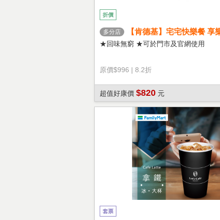
折價
【肯德基】宅宅快樂餐 享
多分店
★回味無窮 ★可於門市及官網使用
原價
$996
|
8.2折
$820
超值好康價
元
套票