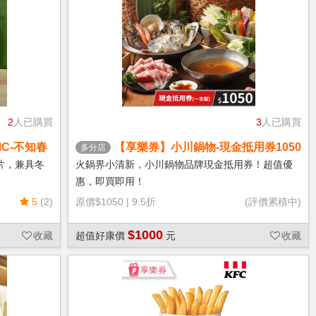
2
人已購買
3
人已購買
C-不知春
【享樂券】小川鍋物-現金抵用券1050
多分店
元(一次型)
片，兼具冬
火鍋界小清新，小川鍋物品牌現金抵用券！超值優
惠，即買即用！
5
(2)
原價
$1050
|
9.5折
(評價累積中)
$1000
收藏
超值好康價
元
收藏