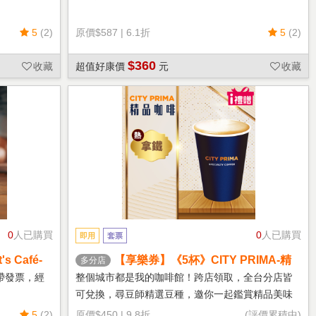
5
(2)
原價
$587
|
6.1折
5
(2)
$360
收藏
超值好康價
元
收藏
0
人已購買
0
人已購買
即用
套票
 Café-
【享樂券】《5杯》CITY PRIMA-精
多分店
品拿鐵(中杯-熱)
帶發票，經
整個城市都是我的咖啡館！跨店領取，全台分店皆
可兌換，尋豆師精選豆種，邀你一起鑑賞精品美味
5
(2)
原價
$450
|
9.8折
(評價累積中)