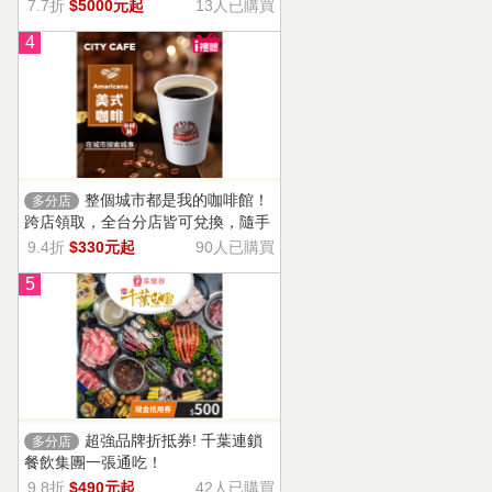
13家門市適用，自選商品，幸福烘焙
7.7折
$5000元起
13人已購買
帶回家。
4
整個城市都是我的咖啡館！
多分店
跨店領取，全台分店皆可兌換，隨手
一杯濃郁香醇，調和酸味，清新果香
9.4折
$330元起
90人已購買
回甘不苦澀
5
超強品牌折抵券! 千葉連鎖
多分店
餐飲集團一張通吃！
9.8折
$490元起
42人已購買