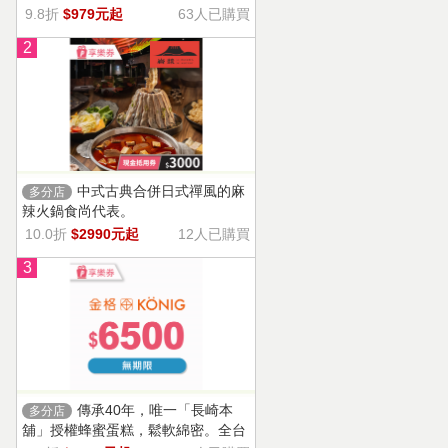
9.8折
$979元起
63人已購買
2
中式古典合併日式禪風的麻
多分店
辣火鍋食尚代表。
10.0折
$2990元起
12人已購買
3
傳承40年，唯一「長崎本
多分店
舖」授權蜂蜜蛋糕，鬆軟綿密。全台