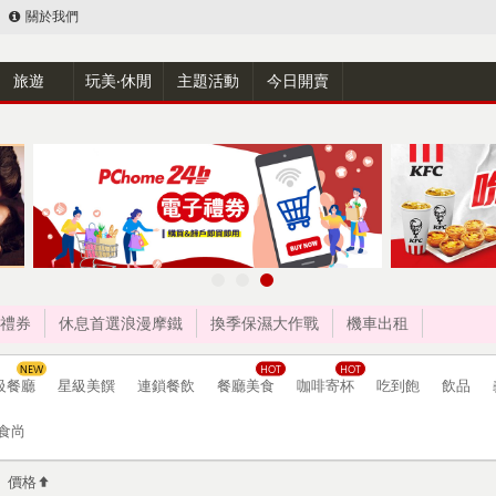
關於我們
旅遊
玩美‧休閒
主題活動
今日開賣
禮券
休息首選浪漫摩鐵
換季保濕大作戰
機車出租
級餐廳
星級美饌
連鎖餐飲
餐廳美食
咖啡寄杯
吃到飽
飲品
食尚
價格