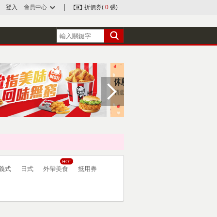
登入
會員中心
折價券(
0
張)
義式
日式
外帶美食
抵用券