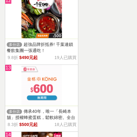
12
超強品牌折抵券! 千葉連鎖
多分店
餐飲集團一張通吃！
9.8折
$490元起
19人已購買
13
傳承40年，唯一「長崎本
多分店
舖」授權蜂蜜蛋糕，鬆軟綿密。全台
13家門市適用，自選商品，幸福烘焙
8.3折
$500元起
18人已購買
帶回家。
14