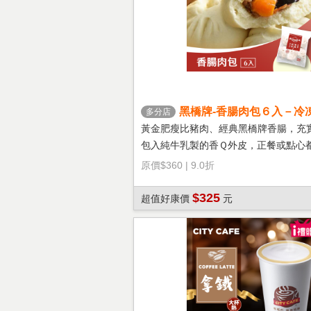
黑橋牌-香腸肉包６入－冷
多分店
黃金肥瘦比豬肉、經典黑橋牌香腸，充
包入純牛乳製的香Ｑ外皮，正餐或點心
選擇！
原價
$360
|
9.0折
$325
超值好康價
元