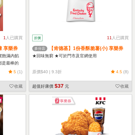
1
人已購買
11
人已購買
折價
凍 享樂券
【肯德基】1份香酥脆薯(小) 享樂券
多分店
實飽滿內餡
★回味無窮 ★可於門市及官網使用
都是最棒的
5
(1)
原價
$40
|
9.3折
4.5
(8)
$37
收藏
超值好康價
元
收藏