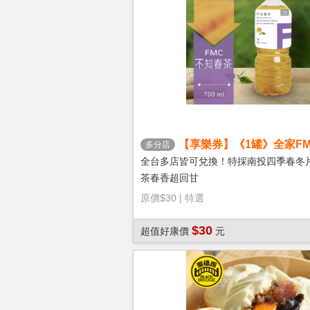
【享樂券】《1罐》全家FM
多分店
茶
全台多店皆可兌換！特採南投四季春冬
茶春香超回甘
原價
$30
|
特選
$30
超值好康價
元