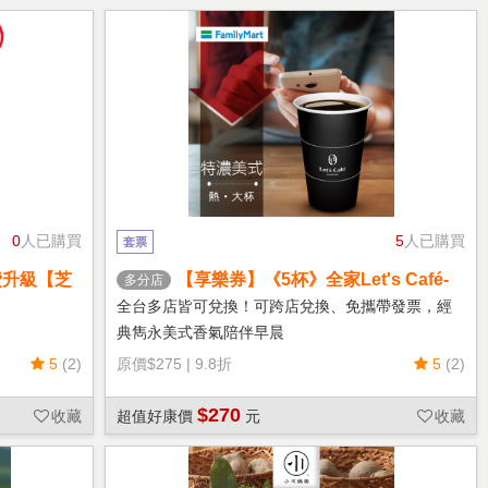
0
人已購買
5
人已購買
套票
費升級【芝
【享樂券】《5杯》全家Let's Café-
多分店
熱特濃美式(大杯)
全台多店皆可兌換！可跨店兌換、免攜帶發票，經
典雋永美式香氣陪伴早晨
5
(2)
原價
$275
|
9.8折
5
(2)
$270
收藏
超值好康價
元
收藏