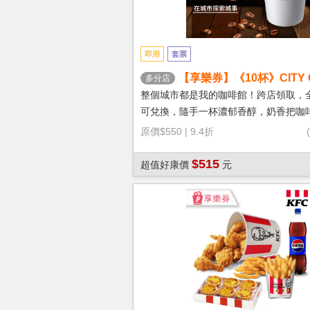
即用
套票
【享樂券】《10杯》CITY 
多分店
鐵(大杯-熱)
整個城市都是我的咖啡館！跨店領取，
可兌換，隨手一杯濃郁香醇，奶香把咖
溫柔！
原價
$550
|
9.4折
$515
超值好康價
元