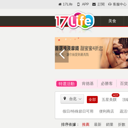
17Life
APP
訂閱
客服中心
美食
肯德基
必勝客
百貨
特選活動
台北
全部
五星美饌
頂
假日/特殊節日可用
便利商店
蔬活
排序依據：
推薦
最新
銷量
折數