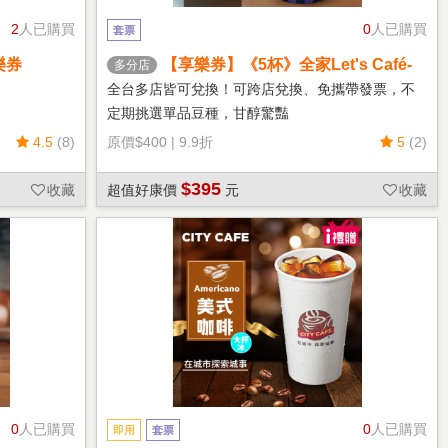
2
人已購買
0
人已購買
套票
樂券
【享樂券】《5杯》全家Let's Café-
多分店
熱單品美式(中杯)
全台多店皆可兌換！可跨店兌換、免攜帶發票，不
定期挑選單品豆種，甘醇驚豔
4.5
(8)
原價
$400
|
9.9折
5
(2)
$395
收藏
超值好康價
元
收藏
0
人已購買
0
人已購買
即用
套票