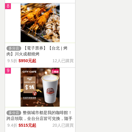
8
【電子票券】【台北 | 烤
多分店
肉】川火成都燒烤
9.5折
$950元起
12人已購買
9
整個城市都是我的咖啡館！
多分店
跨店領取，全台分店皆可兌換，隨手
一杯濃郁香醇，奶香把咖啡的濃烈變
9.4折
$515元起
20人已購買
溫柔！