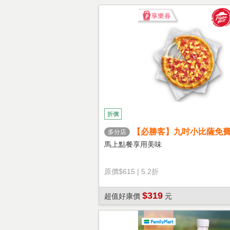
折價
【必勝客】九吋小比薩免
多分店
心餅皮】享樂券
馬上點餐享用美味
原價
$615
|
5.2折
$319
超值好康價
元