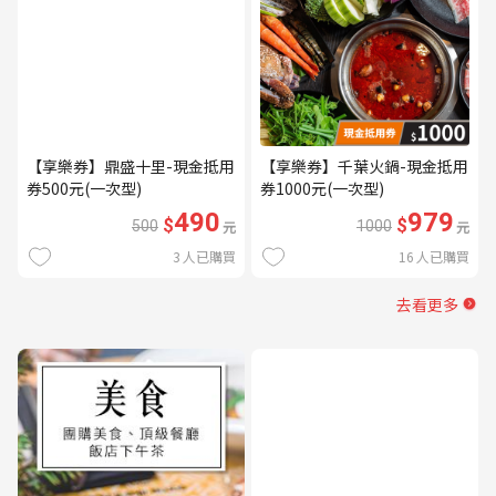
【享樂券】鼎盛十里-現金抵用
【享樂券】千葉火鍋-現金抵用
券500元(一次型)
券1000元(一次型)
490
979
$
$
500
元
1000
元
3
人已購買
16
人已購買
去看更多