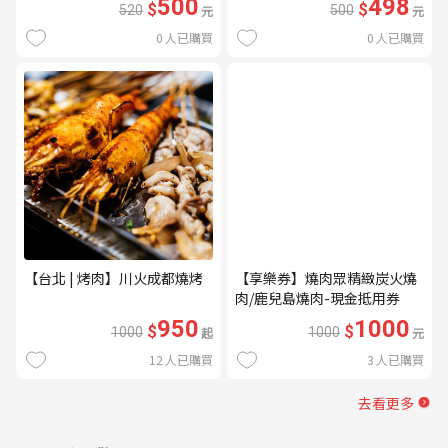
500
498
$
$
520
元
500
元
0
人已購買
0
人已購買
【台北 | 烤肉】川火成都燒烤
【享樂券】燒肉眾精緻炭火燒
肉/鹿兒島燒肉-現金抵用券
1000元(一次型)
950
1000
$
$
1000
起
1000
元
12
人已購買
3
人已購買
去看更多