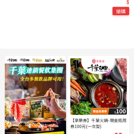
$
搶購
【享樂券】千葉火鍋-現金抵用
券100元(一次型)