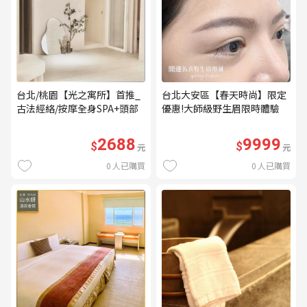
台北/桃園【光之寓所】首推_
台北大安區【春天時尚】限定
古法經絡/按摩全身SPA+頭部
優惠!大師級野生眉限時體驗
舒壓與舒耳共120分鐘贈頌缽
【不指定老師】9999/人 乙堂
共振及餐點(MO)
優惠券（無補色） (MO)
2688
9999
$
$
元
元
0
人已購買
0
人已購買