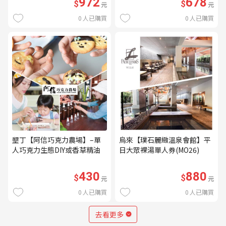
972
678
$
$
元
元
0
人已購買
0
人已購買
墾丁【阿信巧克力農場】–單
烏來【璞石麗緻溫泉會館】平
人巧克力生態DIY或香草精油
日大眾裸湯單人券(MO26)
DIY(不分平假日) (MO)
430
880
$
$
元
元
0
人已購買
0
人已購買
去看更多