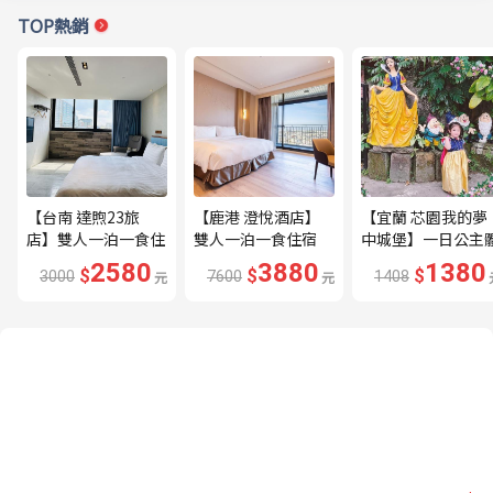
TOP熱銷
【台南 達煦23旅
【鹿港 澄悅酒店】
【宜蘭 芯園我的夢
店】雙人一泊一食住
雙人一泊一食住宿
中城堡】一日公主
宿券---🔥近海安路
券---🔥平日限量升
驗券---🔥含歐式下
2580
3880
1380
$
$
$
3000
元
7600
元
1408
商圈🔥
等家庭房、贈兩小🔥
午茶及換裝🔥