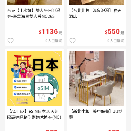
台東【山水妍】雙人平日泡湯
【台北北投 | 溫泉泡湯】春天
券-豪華海景雙人房MO26S
酒店
1136
550
$
$
元
起
0
人已購買
0
人已購買
【AOTEX】eSIM日本10天無
【新北中和 | 美甲保養】JU髮
限高速網路吃到飽兌換券(MO)
藝