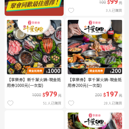
99
$
100
元
3
人已購買
【享樂券】新千葉火鍋-現金抵
【享樂券】享千葉火鍋-現金抵
用券1000元(一次型)
用券200元(一次型)
979
197
$
$
1000
元
200
元
51
人已購買
28
人已購買