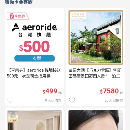
猜你也會喜歡
【享樂券】aeroride 機場接送
苗栗大湖【巧克力雲莊】空間
500元一次型現金抵用券
密碼廣景田野四人房 *一泊三
食* 含早餐+晚餐+下午茶
(MO26)
499
7580
$
$
元
元
0
人已購買
26
人已購買