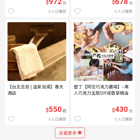
972
678
$
$
元
元
0
人已購買
0
人已購買
【台北北投 | 溫泉泡湯】春天
墾丁【阿信巧克力農場】–單
酒店
人巧克力生態DIY或香草精油
DIY(不分平假日) (MO)
550
430
$
$
起
元
0
人已購買
0
人已購買
去看更多