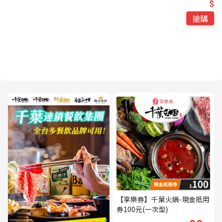
$
搶購
【享樂券】千葉火鍋-現金抵用
券100元(一次型)