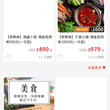
【享樂券】鼎盛十里-現金抵用
【享樂券】千葉火鍋-現金抵用
券500元(一次型)
券1000元(一次型)
490
979
$
$
500
元
1000
元
3
人已購買
16
人已購買
去看更多