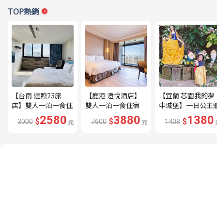
TOP熱銷
【台南 達煦23旅
【鹿港 澄悅酒店】
【宜蘭 芯園我的夢
店】雙人一泊一食住
雙人一泊一食住宿
中城堡】一日公主
宿券---🔥近海安路
券---🔥平日限量升
驗券---🔥含歐式下
2580
3880
1380
$
$
$
3000
元
7600
元
1408
商圈🔥
等家庭房、贈兩小🔥
午茶及換裝🔥