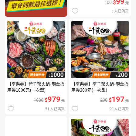
99
$
100
元
3
人已購買
【享樂券】新千葉火鍋-現金抵
【享樂券】享千葉火鍋-現金抵
用券1000元(一次型)
用券200元(一次型)
979
197
$
$
1000
元
200
元
51
人已購買
28
人已購買