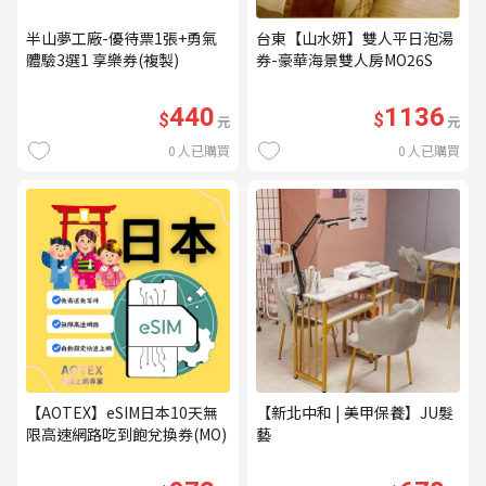
半山夢工廠-優待票1張+勇氣
台東【山水妍】雙人平日泡湯
體驗3選1 享樂券(複製)
券-豪華海景雙人房MO26S
440
1136
$
$
元
元
0
人已購買
0
人已購買
【AOTEX】eSIM日本10天無
【新北中和 | 美甲保養】JU髮
限高速網路吃到飽兌換券(MO)
藝