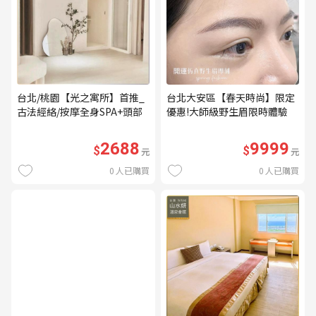
台北/桃園【光之寓所】首推_
台北大安區【春天時尚】限定
古法經絡/按摩全身SPA+頭部
優惠!大師級野生眉限時體驗
舒壓與舒耳共120分鐘贈頌缽
【不指定老師】9999/人 乙堂
共振及餐點(MO)
優惠券（無補色） (MO)
2688
9999
$
$
元
元
0
人已購買
0
人已購買