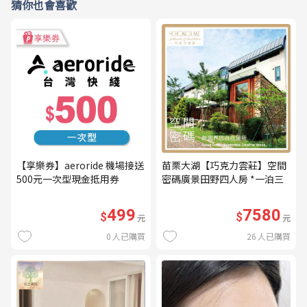
猜你也會喜歡
【享樂券】aeroride 機場接送
苗栗大湖【巧克力雲莊】空間
500元一次型現金抵用券
密碼廣景田野四人房 *一泊三
食* 含早餐+晚餐+下午茶
(MO26)
499
7580
$
$
元
元
0
人已購買
26
人已購買