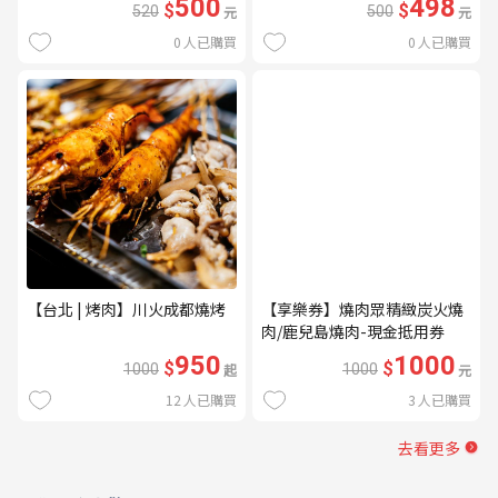
500
498
$
$
520
元
500
元
0
人已購買
0
人已購買
【台北 | 烤肉】川火成都燒烤
【享樂券】燒肉眾精緻炭火燒
肉/鹿兒島燒肉-現金抵用券
1000元(一次型)
950
1000
$
$
1000
起
1000
元
12
人已購買
3
人已購買
去看更多