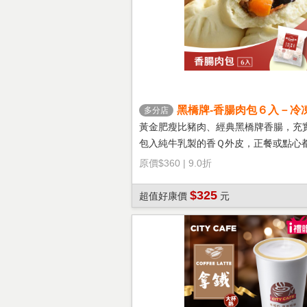
黑橋牌-香腸肉包６入－冷
多分店
黃金肥瘦比豬肉、經典黑橋牌香腸，充
包入純牛乳製的香Ｑ外皮，正餐或點心
選擇！
原價
$360
|
9.0折
$325
超值好康價
元