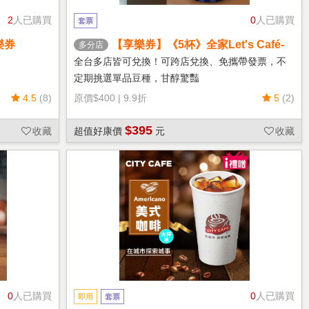
2
人已購買
0
人已購買
套票
樂券
【享樂券】《5杯》全家Let's Café-
多分店
熱單品美式(中杯)
全台多店皆可兌換！可跨店兌換、免攜帶發票，不
定期挑選單品豆種，甘醇驚豔
4.5
(8)
原價
$400
|
9.9折
5
(2)
$395
收藏
超值好康價
元
收藏
0
人已購買
0
人已購買
即用
套票