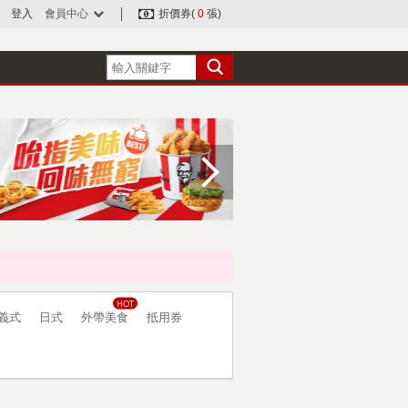
登入
會員中心
折價券(
0
張)
義式
日式
外帶美食
抵用券