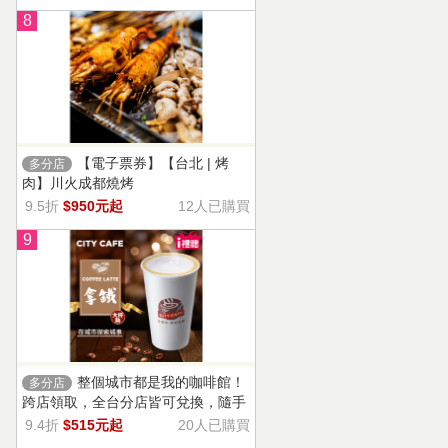
8
【電子票券】【台北 | 烤
多分店
肉】川火成都燒烤
9.5折
$950元起
12人已購買
9
整個城市都是我的咖啡館！
多分店
跨店領取，全台分店皆可兌換，隨手
一杯濃郁香醇，奶香把咖啡的濃烈變
9.4折
$515元起
20人已購買
溫柔！