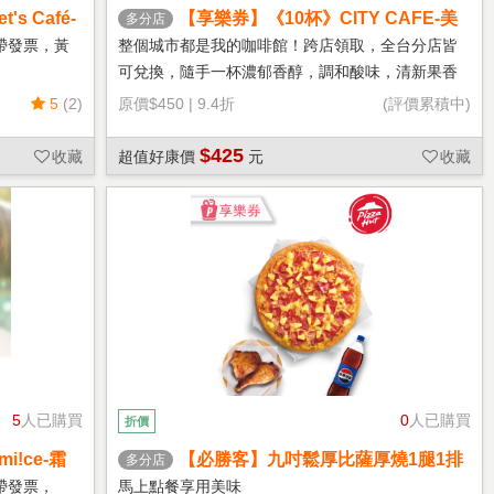
s Café-
【享樂券】《10杯》CITY CAFE-美
多分店
式咖啡(大杯-冰)
帶發票，黃
整個城市都是我的咖啡館！跨店領取，全台分店皆
可兌換，隨手一杯濃郁香醇，調和酸味，清新果香
回甘不苦澀
5
(2)
原價
$450
|
9.4折
(評價累積中)
$425
收藏
超值好康價
元
收藏
5
人已購買
0
人已購買
折價
!ce-霜
【必勝客】九吋鬆厚比薩厚燒1腿1排
多分店
套餐 享樂券
帶發票，
馬上點餐享用美味