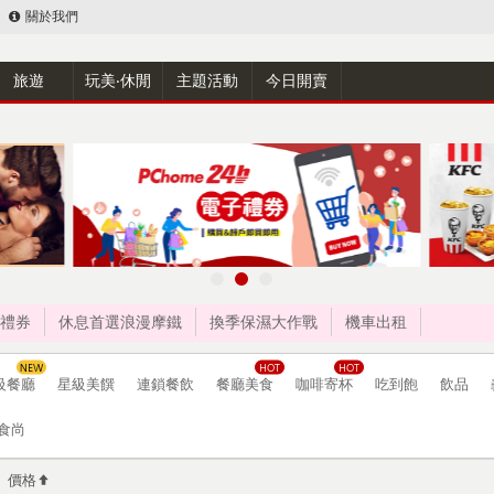
關於我們
旅遊
玩美‧休閒
主題活動
今日開賣
禮券
休息首選浪漫摩鐵
換季保濕大作戰
機車出租
級餐廳
星級美饌
連鎖餐飲
餐廳美食
咖啡寄杯
吃到飽
飲品
食尚
價格