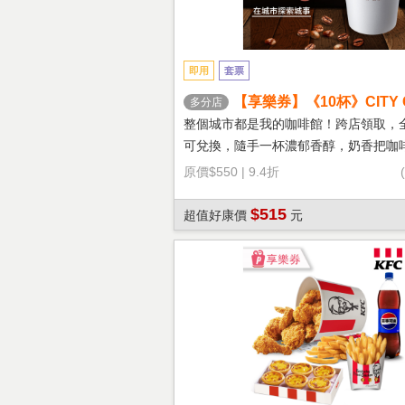
即用
套票
【享樂券】《10杯》CITY 
多分店
鐵(大杯-熱)
整個城市都是我的咖啡館！跨店領取，
可兌換，隨手一杯濃郁香醇，奶香把咖
溫柔！
原價
$550
|
9.4折
$515
超值好康價
元