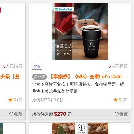
0
人已購買
5
人已購買
套票
費升級【芝
【享樂券】《5杯》全家Let's Café-
多分店
熱特濃美式(大杯)
全台多店皆可兌換！可跨店兌換、免攜帶發票，經
典雋永美式香氣陪伴早晨
5
(2)
原價
$275
|
9.8折
5
(2)
$270
收藏
超值好康價
元
收藏