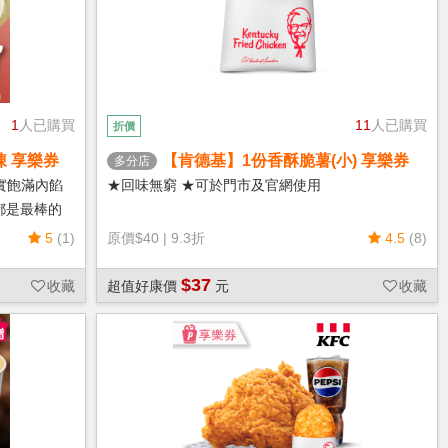
1
人已購買
11
人已購買
折價
凍 享樂券
【肯德基】1份香酥脆薯(小) 享樂券
多分店
實飽滿內餡
★回味無窮 ★可於門市及官網使用
都是最棒的
5
(1)
原價
$40
|
9.3折
4.5
(8)
$37
收藏
超值好康價
元
收藏