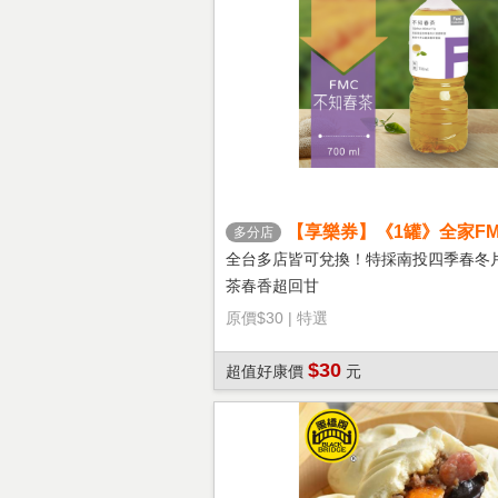
【享樂券】《1罐》全家FM
多分店
茶
全台多店皆可兌換！特採南投四季春冬
茶春香超回甘
原價
$30
|
特選
$30
超值好康價
元