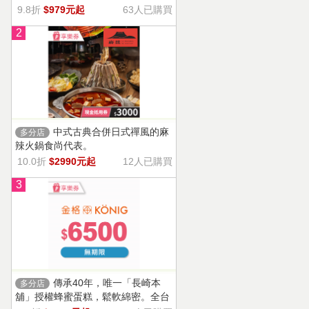
9.8折
$979元起
63人已購買
2
中式古典合併日式禪風的麻
多分店
辣火鍋食尚代表。
10.0折
$2990元起
12人已購買
3
傳承40年，唯一「長崎本
多分店
舖」授權蜂蜜蛋糕，鬆軟綿密。全台