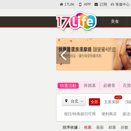
17Life
APP
訂閱
客服中心
美食
肯德基
必勝客
百貨
特選活動
台北
全部
五星美饌
頂
假日/特殊節日可用
便利商店
蔬活
排序依據：
推薦
最新
銷量
折數