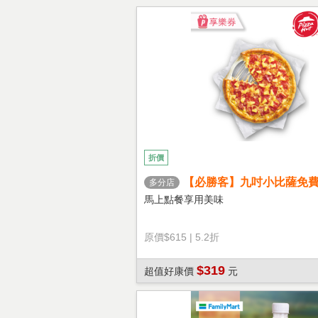
折價
【必勝客】九吋小比薩免
多分店
心餅皮】享樂券
馬上點餐享用美味
原價
$615
|
5.2折
$319
超值好康價
元