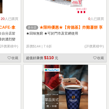
20
人已購買
0
人已購買
CAFE-拿
★限時優惠★【肯德基】炸雞薯餅 享
多分店
樂券
全台分店皆
★回味無窮 ★可於門市及官網使用
啡的濃烈變
(評價累積中)
原價
$144
|
7.6折
(評價累積中)
$110
收藏
超值好康價
元
收藏