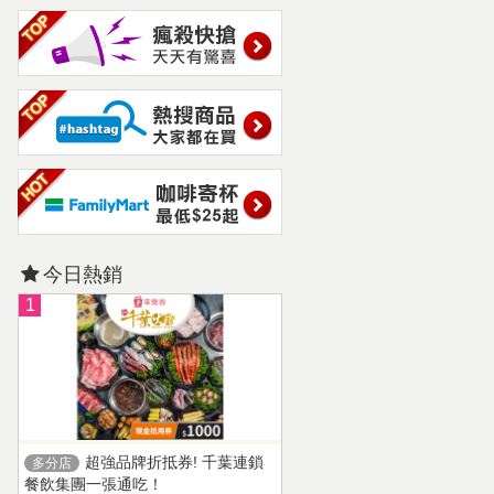
今日熱銷
1
超強品牌折抵券! 千葉連鎖
多分店
餐飲集團一張通吃！