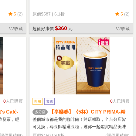
5
(2)
原價
$587
|
6.1折
5
(2)
$360
收藏
超值好康價
元
收藏
0
人已購買
0
人已購買
即用
套票
 Café-
【享樂券】《5杯》CITY PRIMA-精
多分店
品拿鐵(中杯-熱)
帶發票，經
整個城市都是我的咖啡館！跨店領取，全台分店皆
可兌換，尋豆師精選豆種，邀你一起鑑賞精品美味
(評價累積中)
原價
$450
|
9.8折
(評價累積中)