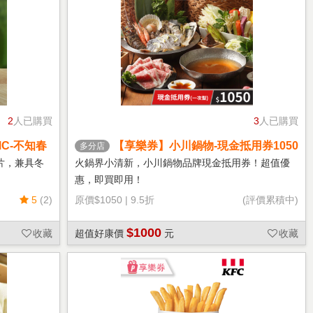
2
人已購買
3
人已購買
C-不知春
【享樂券】小川鍋物-現金抵用券1050
多分店
元(一次型)
片，兼具冬
火鍋界小清新，小川鍋物品牌現金抵用券！超值優
惠，即買即用！
5
(2)
原價
$1050
|
9.5折
(評價累積中)
$1000
收藏
超值好康價
元
收藏