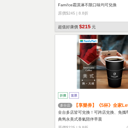
Fami!ce霜淇淋不限口味均可兌換
原價
$245
|
8.8折
$215
超值好康價
元
折價
套票
【享樂券】《5杯》全家Let's
多分店
熱美式(大杯)
全台多店皆可兌換！可跨店兌換、免攜
典雋永美式香氣陪伴早晨
原價
$225
|
9.8折