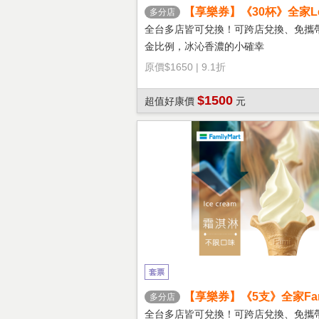
【享樂券】《30杯》全家Let'
多分店
冰拿鐵(大杯)
全台多店皆可兌換！可跨店兌換、免攜
金比例，冰沁香濃的小確幸
原價
$1650
|
9.1折
$1500
超值好康價
元
套票
【享樂券】《5支》全家Fami
多分店
淇淋(口味不限)
全台多店皆可兌換！可跨店兌換、免攜