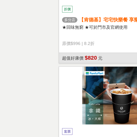
折價
【肯德基】宅宅快樂餐 享
多分店
★回味無窮 ★可於門市及官網使用
原價
$996
|
8.2折
$820
超值好康價
元
套票