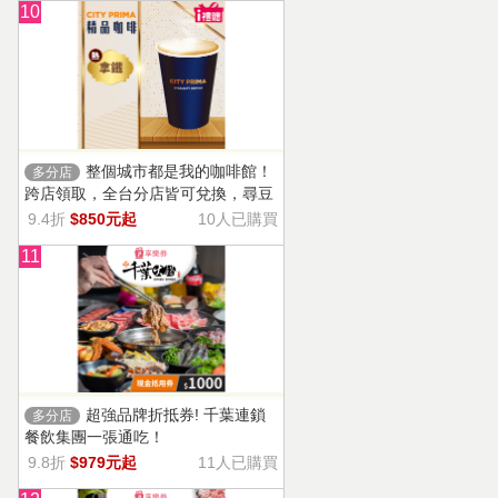
10
整個城市都是我的咖啡館！
多分店
跨店領取，全台分店皆可兌換，尋豆
師精選豆種，邀你一起鑑賞精品美味
9.4折
$850元起
10人已購買
11
超強品牌折抵券! 千葉連鎖
多分店
餐飲集團一張通吃！
9.8折
$979元起
11人已購買