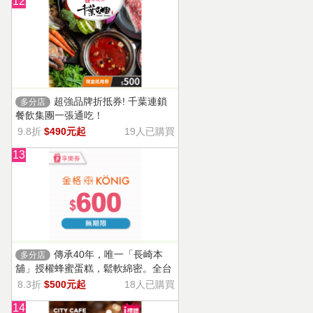
12
超強品牌折抵券! 千葉連鎖
多分店
餐飲集團一張通吃！
9.8折
$490元起
19人已購買
13
傳承40年，唯一「長崎本
多分店
舖」授權蜂蜜蛋糕，鬆軟綿密。全台
13家門市適用，自選商品，幸福烘焙
8.3折
$500元起
18人已購買
帶回家。
14