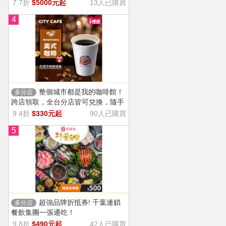
13家門市適用，自選商品，幸福烘焙
7.7折
$5000元起
13人已購買
帶回家。
4
整個城市都是我的咖啡館！
多分店
跨店領取，全台分店皆可兌換，隨手
一杯濃郁香醇，調和酸味，清新果香
9.4折
$330元起
90人已購買
回甘不苦澀
5
超強品牌折抵券! 千葉連鎖
多分店
餐飲集團一張通吃！
9.8折
$490元起
42人已購買