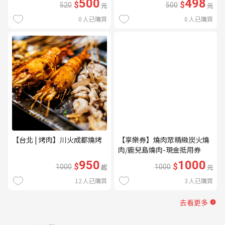
500
498
$
$
520
元
500
元
0
人已購買
0
人已購買
【台北 | 烤肉】川火成都燒烤
【享樂券】燒肉眾精緻炭火燒
肉/鹿兒島燒肉-現金抵用券
1000元(一次型)
950
1000
$
$
1000
起
1000
元
12
人已購買
3
人已購買
去看更多