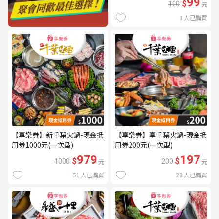
99
$
100
元
3
人已購買
【享樂券】新千葉火鍋-現金抵
【享樂券】享千葉火鍋-現金抵
用券1000元(一次型)
用券200元(一次型)
979
197
$
$
1000
元
200
元
51
人已購買
28
人已購買