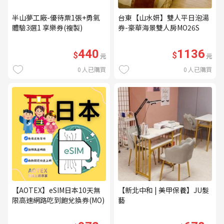
半山夢工廠-優待票1張+勇氣
台東【山水妍】雙人平日泡湯
體驗3選1 享樂券(複製)
券-豪華海景雙人房MO26S
440
1136
$
$
元
元
0
人已購買
0
人已購買
【AOTEX】eSIM日本10天無
【新北中和 | 美甲保養】JU髮
限高速網路吃到飽兌換券(MO)
藝