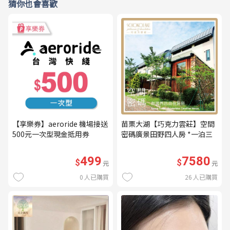
猜你也會喜歡
【享樂券】aeroride 機場接送
苗栗大湖【巧克力雲莊】空間
500元一次型現金抵用券
密碼廣景田野四人房 *一泊三
食* 含早餐+晚餐+下午茶
(MO26)
499
7580
$
$
元
元
0
人已購買
26
人已購買