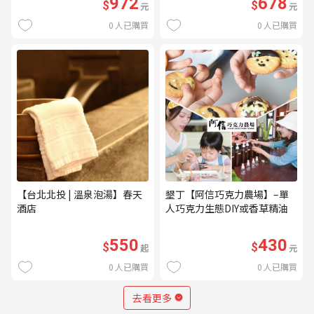
972
678
$
$
元
元
0
人已購買
0
人已購買
【台北北投 | 溫泉泡湯】春天
墾丁【阿信巧克力農場】–單
酒店
人巧克力生態DIY或香草精油
DIY(不分平假日) (MO)
550
430
$
$
起
元
0
人已購買
0
人已購買
去看更多