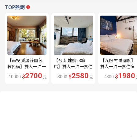
TOP熱銷
【南投 覓境莊園包
【台南 達煦23旅
【九份 神隱國度】
棟民宿】雙人一泊一
店】雙人一泊一食住
雙人一泊一食住宿
食住宿券---🔥平日
宿券---🔥近海安路
券---🔥隱身山城的
2700
2580
1980
$
$
$
10000
元
3000
元
4800
贈下午茶、兩張券即
商圈🔥
秘境住宿🔥
可包棟🔥