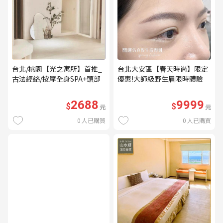
台北/桃園【光之寓所】首推_
台北大安區【春天時尚】限定
古法經絡/按摩全身SPA+頭部
優惠!大師級野生眉限時體驗
舒壓與舒耳共120分鐘贈頌缽
【不指定老師】9999/人 乙堂
共振及餐點(MO)
優惠券（無補色） (MO)
2688
9999
$
$
元
元
0
人已購買
0
人已購買