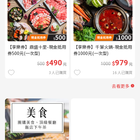
【享樂券】鼎盛十里-現金抵用
【享樂券】千葉火鍋-現金抵用
券500元(一次型)
券1000元(一次型)
490
979
$
$
500
元
1000
元
3
人已購買
16
人已購買
去看更多