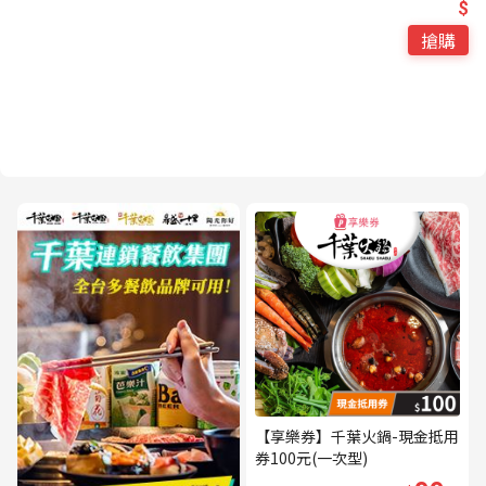
$
搶購
【享樂券】千葉火鍋-現金抵用
券100元(一次型)