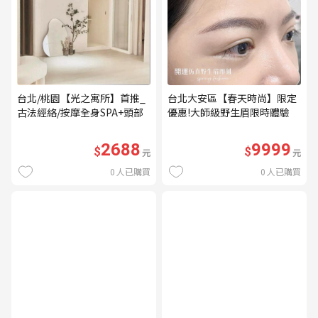
台北/桃園【光之寓所】首推_
台北大安區【春天時尚】限定
古法經絡/按摩全身SPA+頭部
優惠!大師級野生眉限時體驗
舒壓與舒耳共120分鐘贈頌缽
【不指定老師】9999/人 乙堂
共振及餐點(MO)
優惠券（無補色） (MO)
2688
9999
$
$
元
元
0
人已購買
0
人已購買