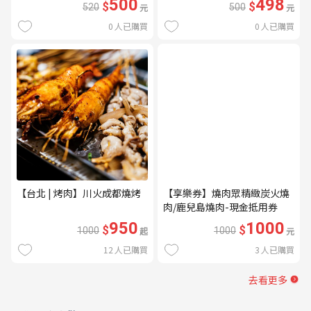
500
498
$
$
520
元
500
元
0
人已購買
0
人已購買
【台北 | 烤肉】川火成都燒烤
【享樂券】燒肉眾精緻炭火燒
肉/鹿兒島燒肉-現金抵用券
1000元(一次型)
950
1000
$
$
1000
起
1000
元
12
人已購買
3
人已購買
去看更多