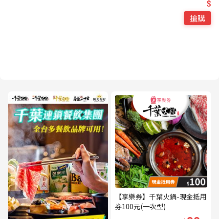
$
搶購
【享樂券】千葉火鍋-現金抵用
券100元(一次型)