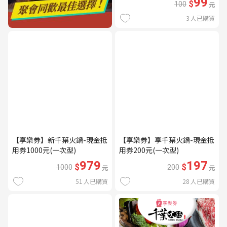
99
$
100
元
3
人已購買
【享樂券】新千葉火鍋-現金抵
【享樂券】享千葉火鍋-現金抵
用券1000元(一次型)
用券200元(一次型)
979
197
$
$
1000
元
200
元
51
人已購買
28
人已購買