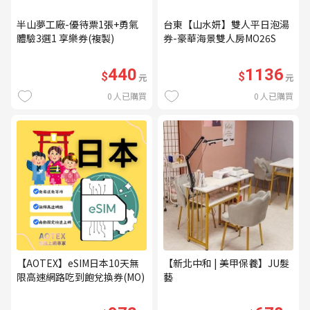
半山夢工廠-優待票1張+勇氣
台東【山水妍】雙人平日泡湯
體驗3選1 享樂券(複製)
券-豪華海景雙人房MO26S
440
1136
$
$
元
元
0
人已購買
0
人已購買
【AOTEX】eSIM日本10天無
【新北中和 | 美甲保養】JU髮
限高速網路吃到飽兌換券(MO)
藝