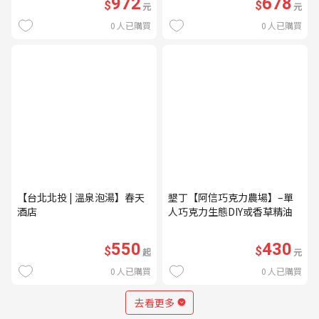
972
678
$
$
元
元
0
人已購買
0
人已購買
【台北北投 | 溫泉泡湯】春天
墾丁【阿信巧克力農場】–單
酒店
人巧克力生態DIY或香草精油
DIY(不分平假日) (MO)
550
430
$
$
起
元
0
人已購買
0
人已購買
去看更多