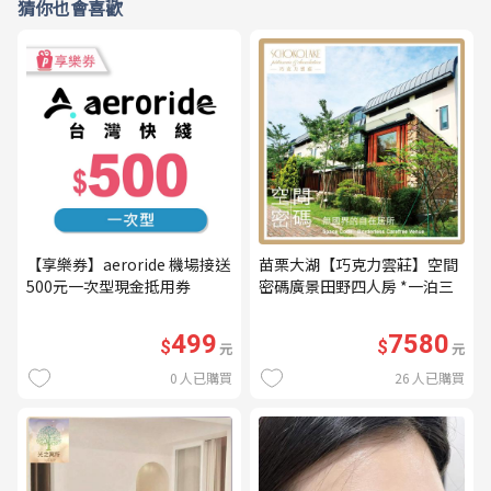
猜你也會喜歡
【享樂券】aeroride 機場接送
苗栗大湖【巧克力雲莊】空間
500元一次型現金抵用券
密碼廣景田野四人房 *一泊三
食* 含早餐+晚餐+下午茶
(MO26)
499
7580
$
$
元
元
0
人已購買
26
人已購買