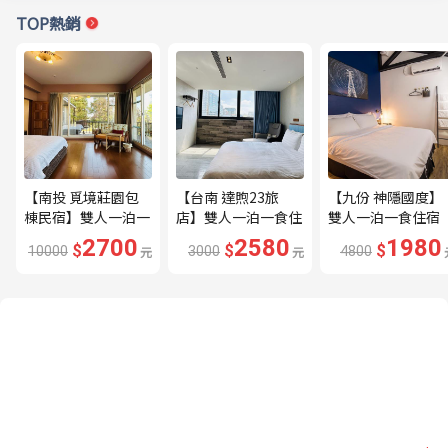
TOP熱銷
【南投 覓境莊園包
【台南 達煦23旅
【九份 神隱國度】
棟民宿】雙人一泊一
店】雙人一泊一食住
雙人一泊一食住宿
食住宿券---🔥平日
宿券---🔥近海安路
券---🔥隱身山城的
2700
2580
1980
$
$
$
10000
元
3000
元
4800
贈下午茶、兩張券即
商圈🔥
秘境住宿🔥
可包棟🔥