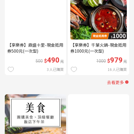
【享樂券】鼎盛十里-現金抵用
【享樂券】千葉火鍋-現金抵用
券500元(一次型)
券1000元(一次型)
490
979
$
$
500
元
1000
元
3
人已購買
16
人已購買
去看更多