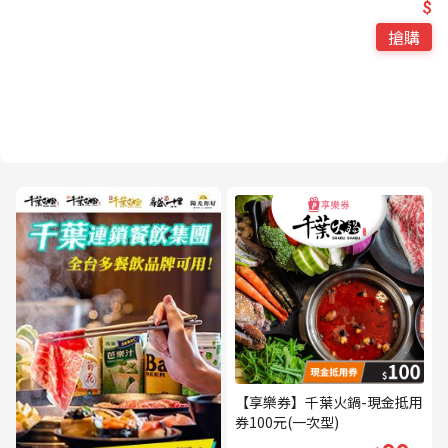
$
搶購
【享樂券】千葉火鍋-現金抵用
券100元(一次型)