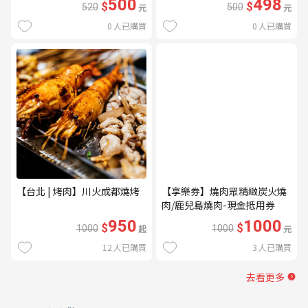
500
498
$
$
520
元
500
元
0
人已購買
0
人已購買
【台北 | 烤肉】川火成都燒烤
【享樂券】燒肉眾精緻炭火燒
肉/鹿兒島燒肉-現金抵用券
1000元(一次型)
950
1000
$
$
1000
起
1000
元
12
人已購買
3
人已購買
去看更多