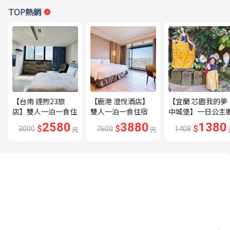
TOP熱銷
【台南 達煦23旅
【鹿港 澄悅酒店】
【宜蘭 芯園我的夢
店】雙人一泊一食住
雙人一泊一食住宿
中城堡】一日公主
宿券---🔥近海安路
券---🔥平日限量升
驗券---🔥含歐式下
2580
3880
1380
$
$
$
3000
元
7600
元
1408
商圈🔥
等家庭房、贈兩小🔥
午茶及換裝🔥