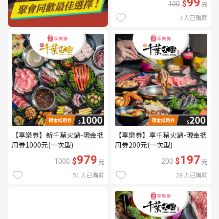
99
$
100
元
3
人已購買
【享樂券】新千葉火鍋-現金抵
【享樂券】享千葉火鍋-現金抵
用券1000元(一次型)
用券200元(一次型)
979
197
$
$
1000
元
200
元
51
人已購買
28
人已購買