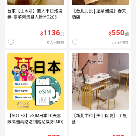
台東【山水妍】雙人平日泡湯
【台北北投 | 溫泉泡湯】春天
券-豪華海景雙人房MO26S
酒店
1136
550
$
$
元
起
0
人已購買
0
人已購買
【AOTEX】eSIM日本10天無
【新北中和 | 美甲保養】JU髮
限高速網路吃到飽兌換券(MO)
藝