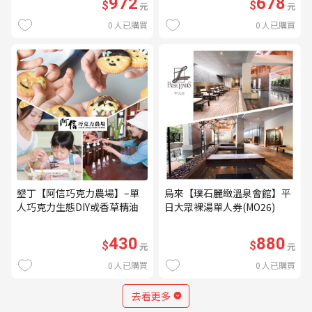
972
678
$
$
元
元
0
人已購買
0
人已購買
墾丁【阿信巧克力農場】–單
烏來【璞石麗緻溫泉會館】平
人巧克力生態DIY或香草精油
日大眾裸湯單人券(MO26)
DIY(不分平假日) (MO)
430
880
$
$
元
元
0
人已購買
0
人已購買
去看更多