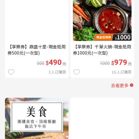
【享樂券】鼎盛十里-現金抵用
【享樂券】千葉火鍋-現金抵用
券500元(一次型)
券1000元(一次型)
490
979
$
$
500
元
1000
元
3
人已購買
16
人已購買
去看更多