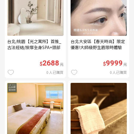
台北/桃園【光之寓所】首推_
台北大安區【春天時尚】限定
古法經絡/按摩全身SPA+頭部
優惠!大師級野生眉限時體驗
舒壓與舒耳共120分鐘贈頌缽
【不指定老師】9999/人 乙堂
共振及餐點(MO)
優惠券（無補色） (MO)
2688
9999
$
$
元
元
0
人已購買
0
人已購買