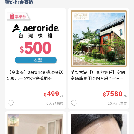
猜你也會喜歡
【享樂券】aeroride 機場接送
苗栗大湖【巧克力雲莊】空間
500元一次型現金抵用券
密碼廣景田野四人房 *一泊三
食* 含早餐+晚餐+下午茶
(MO26)
499
7580
$
$
元
元
0
人已購買
26
人已購買