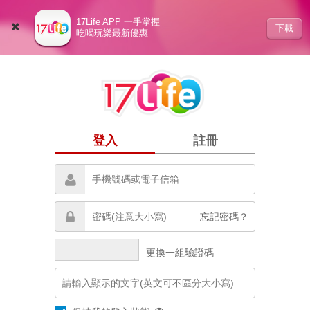
17Life APP 一手掌握
下載
吃喝玩樂最新優惠
登入
註冊
忘記密碼？
更換一組驗證碼