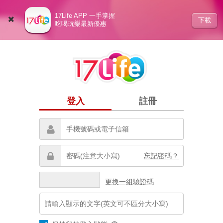
17Life APP 一手掌握
下載
吃喝玩樂最新優惠
登入
註冊
忘記密碼？
更換一組驗證碼