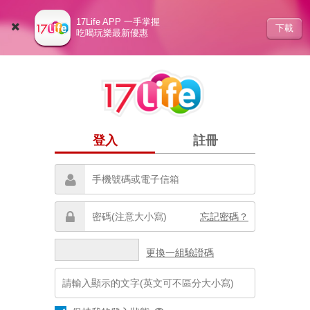
17Life APP 一手掌握
下載
吃喝玩樂最新優惠
登入
註冊
忘記密碼？
更換一組驗證碼