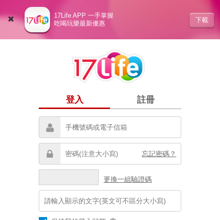
17Life APP 一手掌握
下載
吃喝玩樂最新優惠
登入
註冊
忘記密碼？
更換一組驗證碼