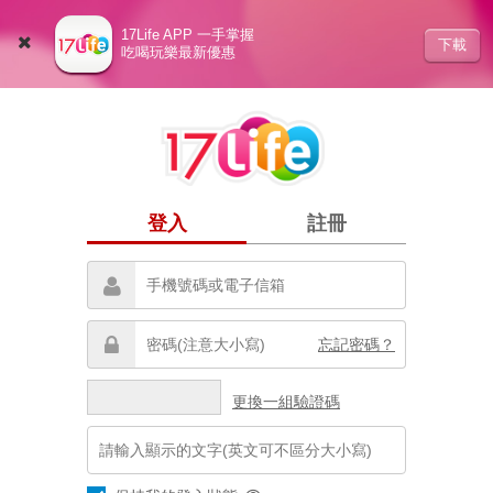
17Life APP 一手掌握
下載
吃喝玩樂最新優惠
登入
註冊
忘記密碼？
更換一組驗證碼