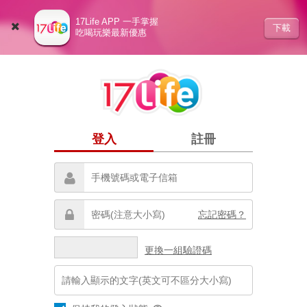
17Life APP 一手掌握
下載
吃喝玩樂最新優惠
登入
註冊
忘記密碼？
更換一組驗證碼