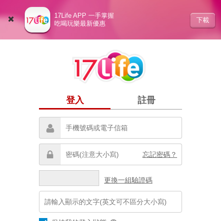
17Life APP 一手掌握
下載
吃喝玩樂最新優惠
登入
註冊
忘記密碼？
更換一組驗證碼