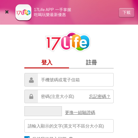
17Life APP 一手掌握
下載
吃喝玩樂最新優惠
登入
註冊
忘記密碼？
更換一組驗證碼