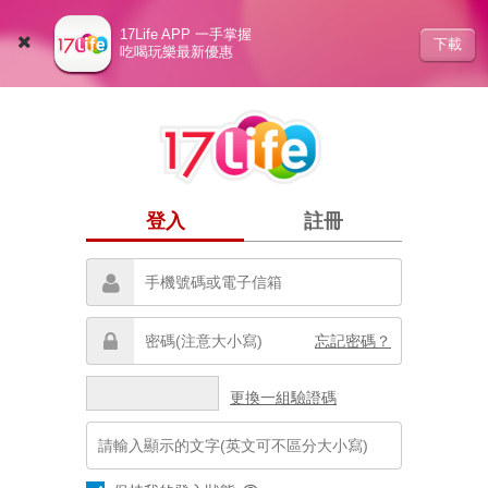
17Life APP 一手掌握
下載
吃喝玩樂最新優惠
登入
註冊
忘記密碼？
更換一組驗證碼