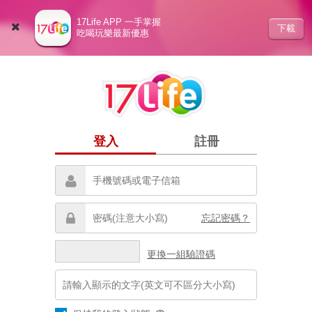
17Life APP 一手掌握
下載
吃喝玩樂最新優惠
登入
註冊
忘記密碼？
更換一組驗證碼