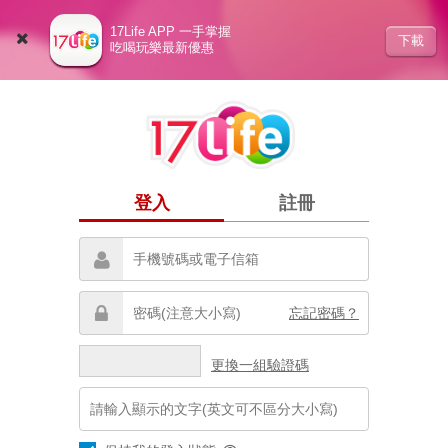
17Life APP 一手掌握
下載
吃喝玩樂最新優惠
登入
註冊
忘記密碼？
更換一組驗證碼