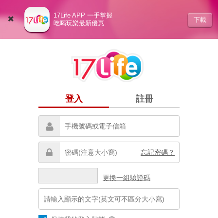
17Life APP 一手掌握
下載
吃喝玩樂最新優惠
登入
註冊
忘記密碼？
更換一組驗證碼