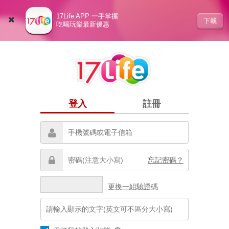
17Life APP 一手掌握
下載
吃喝玩樂最新優惠
登入
註冊
忘記密碼？
更換一組驗證碼