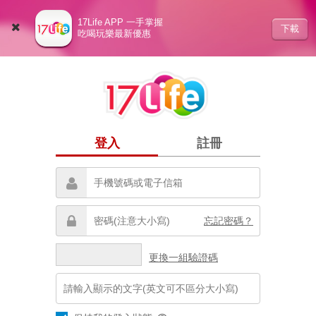
17Life APP 一手掌握
下載
吃喝玩樂最新優惠
登入
註冊
忘記密碼？
更換一組驗證碼