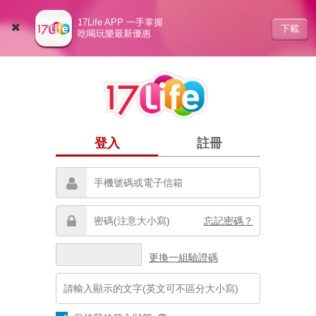
17Life APP 一手掌握
下載
吃喝玩樂最新優惠
登入
註冊
忘記密碼？
更換一組驗證碼