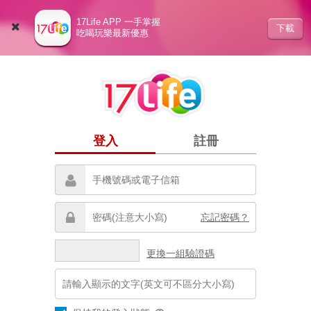
17Life APP 一手掌握
下載
吃喝玩樂最新優惠
登入
註冊
忘記密碼？
更換一組驗證碼