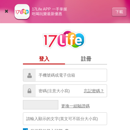
17Life APP 一手掌握
下載
吃喝玩樂最新優惠
登入
註冊
忘記密碼？
更換一組驗證碼