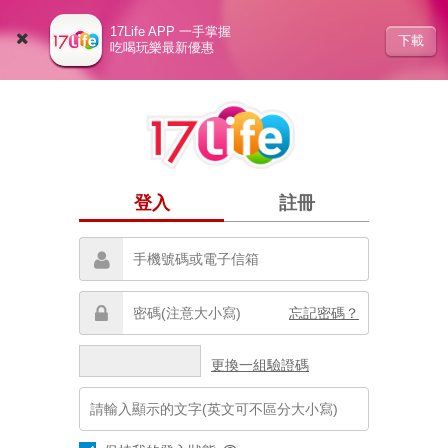
17Life APP 一手掌握
下載
吃喝玩樂最新優惠
登入
註冊
忘記密碼？
更換一組驗證碼