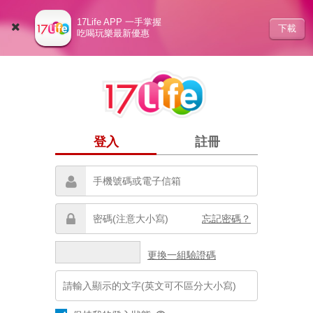
17Life APP 一手掌握
下載
吃喝玩樂最新優惠
登入
註冊
忘記密碼？
更換一組驗證碼