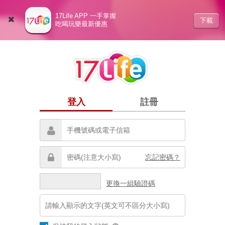
17Life APP 一手掌握
下載
吃喝玩樂最新優惠
登入
註冊
忘記密碼？
更換一組驗證碼