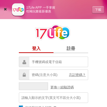
17Life APP 一手掌握
下載
吃喝玩樂最新優惠
登入
註冊
忘記密碼？
更換一組驗證碼