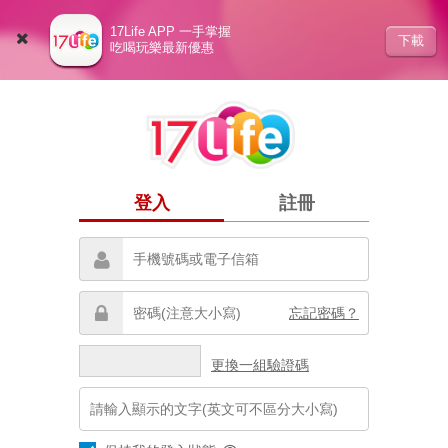
17Life APP 一手掌握
下載
吃喝玩樂最新優惠
登入
註冊
忘記密碼？
更換一組驗證碼