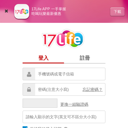
17Life APP 一手掌握
下載
吃喝玩樂最新優惠
登入
註冊
忘記密碼？
更換一組驗證碼