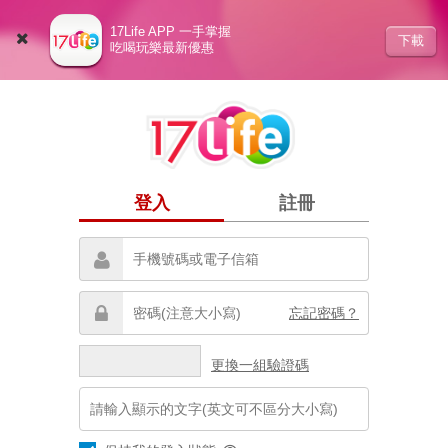
17Life APP 一手掌握
下載
吃喝玩樂最新優惠
登入
註冊
忘記密碼？
更換一組驗證碼