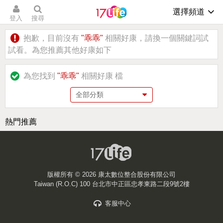
選擇頻道
登入
搜尋
抱歉，目前沒有
"乖乖"
相關好康，請換一個關鍵詞試
試看。為您推薦其他好康如下
為您找到
"乖乖"
相關好康
檔
熱門推薦
版權所有 ©
2026 康太數位整合股份有限公司
Taiwan (R.O.C) 100 台北市中正區忠孝東路二段9號2樓
客服中心