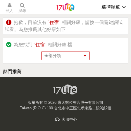
選擇頻道
登入
搜尋
抱歉，目前沒有
"住宿"
相關好康，請換一個關鍵詞試
試看。為您推薦其他好康如下
為您找到
"住宿"
相關好康
檔
熱門推薦
版權所有 ©
2026 康太數位整合股份有限公司
Taiwan (R.O.C) 100 台北市中正區忠孝東路二段9號2樓
客服中心