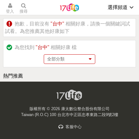
選擇頻道
登入
搜尋
抱歉，目前沒有
"台中"
相關好康，請換一個關鍵詞試
試看。為您推薦其他好康如下
為您找到
"台中"
相關好康
檔
熱門推薦
版權所有 ©
2026 康太數位整合股份有限公司
Taiwan (R.O.C) 100 台北市中正區忠孝東路二段9號2樓
客服中心