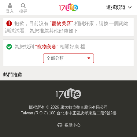
選擇頻道
登入
搜尋
抱歉，目前沒有
"寵物美容"
相關好康，請換一個關鍵
詞試試看。為您推薦其他好康如下
為您找到
"寵物美容"
相關好康
檔
熱門推薦
版權所有 ©
2026 康太數位整合股份有限公司
Taiwan (R.O.C) 100 台北市中正區忠孝東路二段9號2樓
客服中心