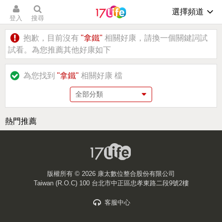
選擇頻道
登入
搜尋
抱歉，目前沒有
"拿鐵"
相關好康，請換一個關鍵詞試
試看。為您推薦其他好康如下
為您找到
"拿鐵"
相關好康
檔
熱門推薦
版權所有 ©
2026 康太數位整合股份有限公司
Taiwan (R.O.C) 100 台北市中正區忠孝東路二段9號2樓
客服中心