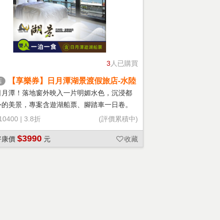
3
人已購買
【享樂券】日月潭湖景渡假旅店-水陸
店
空暢遊(C)雙人住宿+船票專案
日月潭！落地窗外映入一片明媚水色，沉浸都
外的美景，專案含遊湖船票、腳踏車一日卷。
10400
|
3.8折
(評價累積中)
$3990
好康價
元
收藏