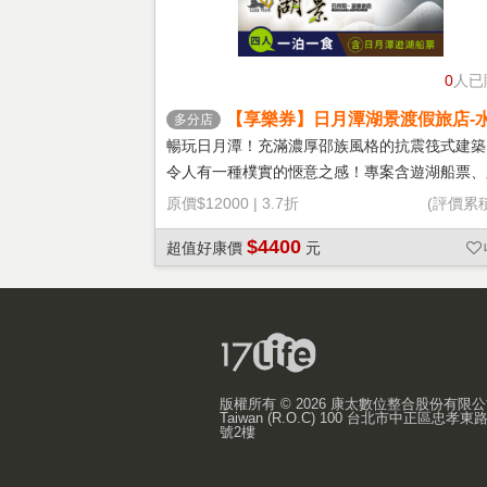
0
人已
【享樂券】日月潭湖景渡假旅店-
多分店
空暢遊(D)四人住宿+船票專案
暢玩日月潭！充滿濃厚邵族風格的抗震筏式建築
令人有一種樸實的愜意之感！專案含遊湖船票、
踏車一日卷。
原價
$12000
|
3.7折
(評價累
$4400
超值好康價
元
版權所有 ©
2026 康太數位整合股份有限
Taiwan (R.O.C) 100 台北市中正區忠孝東
號2樓