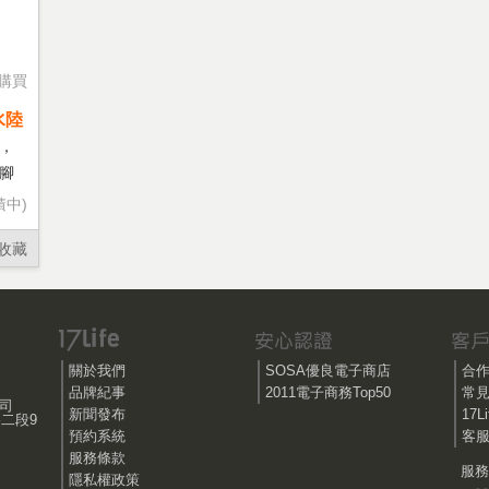
購買
水陸
，
腳
積中)
收藏
關於我們
SOSA優良電子商店
合
品牌紀事
2011電子商務Top50
常
公司
新聞發布
17
路二段9
預約系統
客服
服務條款
服務時
隱私權政策