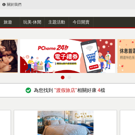
關於我們
旅遊
玩美‧休閒
主題活動
今日開賣
為您找到
"渡假旅店"
相關好康
4
檔