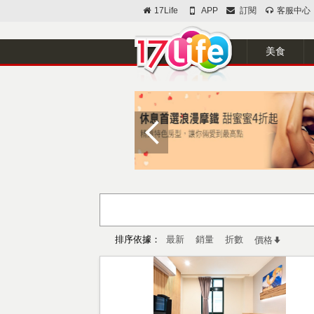
17Life
APP
訂閱
客服中心
美食
排序依據：
最新
銷量
折數
價格