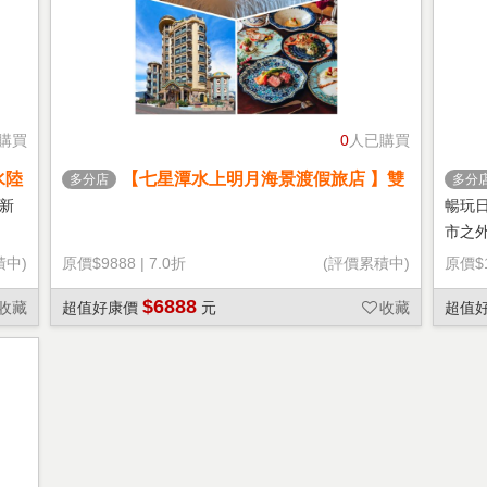
購買
0
人已購買
水陸
【七星潭水上明月海景渡假旅店 】雙
多分店
多分
人海景房一泊一食住宿券｜平假日通
新
暢玩
用(MO)
市之
積中)
原價
$9888
|
7.0折
(評價累積中)
原價
$
$6888
收藏
超值好康價
元
收藏
超值