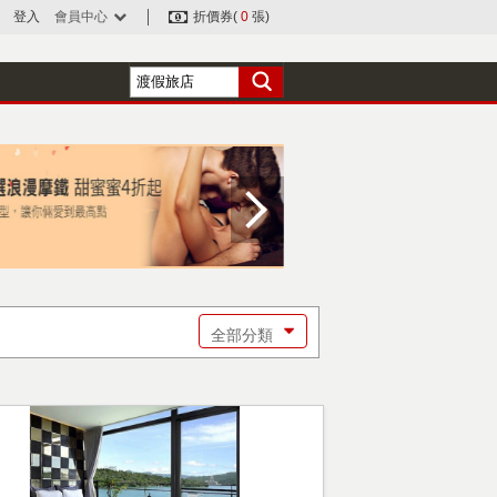
登入
會員中心
折價券(
0
張)