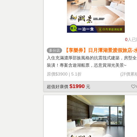
0
人已
【享樂券】日月潭湖景渡假旅店-
多分店
空暢遊(A) 雙人住宿+船票專案
入住充滿濃厚邵族風格的抗震筏式建築，房型全
裝潢！專案含遊湖船票，恣意賞湖光美景~
原價
$3900
|
5.1折
(評價累
$1990
超值好康價
元