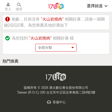
選擇頻道
登入
搜尋
抱歉，目前沒有
"火山岩燒肉"
相關好康，請換一個關
鍵詞試試看。為您推薦其他好康如下
為您找到
"火山岩燒肉"
相關好康
檔
熱門推薦
版權所有 ©
2026 康太數位整合股份有限公司
Taiwan (R.O.C) 100 台北市中正區忠孝東路二段9號2樓
客服中心