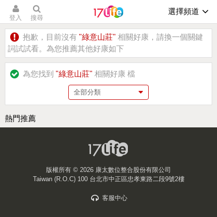
選擇頻道
登入
搜尋
抱歉，目前沒有
"綠意山莊"
相關好康，請換一個關鍵
詞試試看。為您推薦其他好康如下
為您找到
"綠意山莊"
相關好康
檔
熱門推薦
版權所有 ©
2026 康太數位整合股份有限公司
Taiwan (R.O.C) 100 台北市中正區忠孝東路二段9號2樓
客服中心