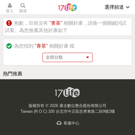
選擇頻道
登入
搜尋
抱歉，目前沒有
"青茶"
相關好康，請換一個關鍵詞試
試看。為您推薦其他好康如下
為您找到
"青茶"
相關好康
檔
熱門推薦
版權所有 ©
2026 康太數位整合股份有限公司
Taiwan (R.O.C) 100 台北市中正區忠孝東路二段9號2樓
客服中心