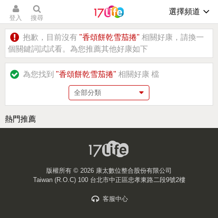
選擇頻道
登入
搜尋
抱歉，目前沒有
"香頌餅乾雪茄捲"
相關好康，請換一
個關鍵詞試試看。為您推薦其他好康如下
為您找到
"香頌餅乾雪茄捲"
相關好康
檔
熱門推薦
版權所有 ©
2026 康太數位整合股份有限公司
Taiwan (R.O.C) 100 台北市中正區忠孝東路二段9號2樓
客服中心